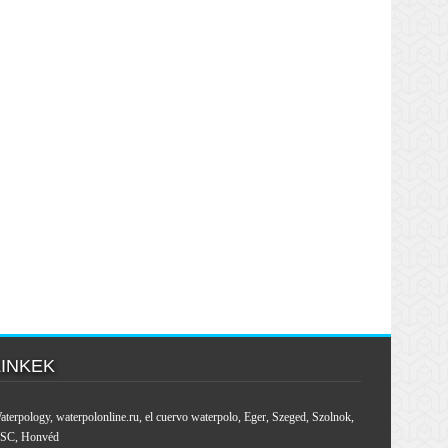
LINKEK
aterpology
,
waterpolonline.ru
,
el cuervo waterpolo
,
Eger
,
Szeged
,
Szolnok
,
SC
,
Honvéd