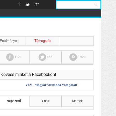
Eredmények
Támogatás
112k
465
3.92k
Kövess minket a Facebookon!
VLV - Magyar vízilabda-válogatott
Népszerű
Friss
Kiemelt