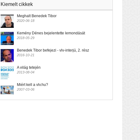
Kiemelt cikkek
Meghalt Benedek Tibor
2020-06-18
Kemény Dénes bejelentette lemondását
2018-05-29
Benedek Tibor befejezi - vlv-interjú, 2. rész
2016-10-21
A világ tetején
2013-08-04
Miért kell a vlv.hu?
2007-03-06