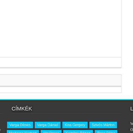
CÍMKÉK
W
Varga Dénes
Varga Dániel
Kiss Gergely
Szivós Márton
y
O