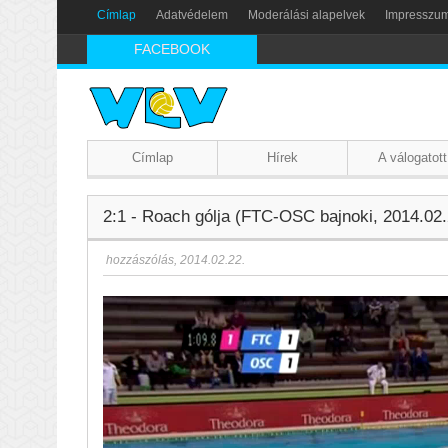
Címlap
Adatvédelem
Moderálási alapelvek
Impresszu
FACEBOOK
Címlap
Hírek
A válogatott
2:1 - Roach gólja (FTC-OSC bajnoki, 2014.02.
hozzászólás
,
2014.02.22.