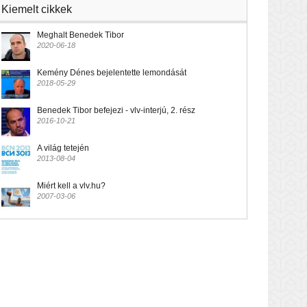
Kiemelt cikkek
Meghalt Benedek Tibor
2020-06-18
Kemény Dénes bejelentette lemondását
2018-05-29
Benedek Tibor befejezi - vlv-interjú, 2. rész
2016-10-21
A világ tetején
2013-08-04
Miért kell a vlv.hu?
2007-03-06