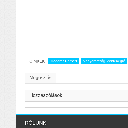
CÍMKÉK:
Madaras Norbert
Magyarország-Montenegró
Megosztás
Hozzászólások
RÓLUNK