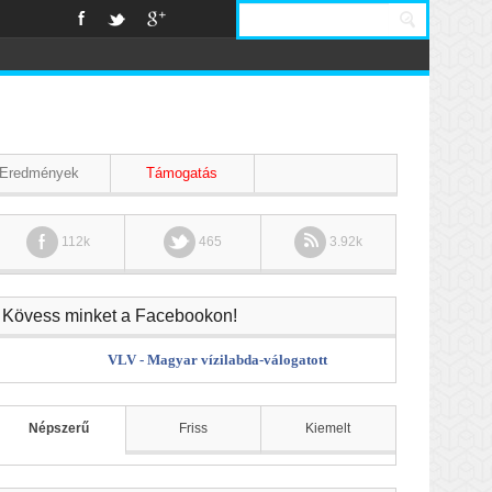
Eredmények
Támogatás
112k
465
3.92k
Kövess minket a Facebookon!
VLV - Magyar vízilabda-válogatott
Népszerű
Friss
Kiemelt