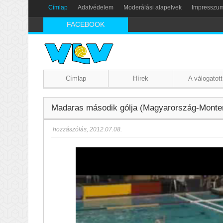
Címlap
Adatvédelem
Moderálási alapelvek
Impresszu
FACEBOOK
Címlap
Hírek
A válogatott
Madaras második gólja (Magyarország-Montene
hozzászólás
,
2012.07.08.