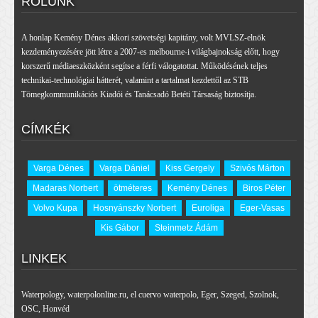
RÓLUNK
A honlap Kemény Dénes akkori szövetségi kapitány, volt MVLSZ-elnök
kezdeményezésére jött létre a 2007-es melbourne-i világbajnokság előtt, hogy
korszerű médiaeszközként segítse a férfi válogatottat. Működésének teljes
technikai-technológiai hátterét, valamint a tartalmat kezdettől az STB
Tömegkommunikációs Kiadói és Tanácsadó Betéti Társaság biztosítja.
CÍMKÉK
Varga Dénes
Varga Dániel
Kiss Gergely
Szivós Márton
Madaras Norbert
ötméteres
Kemény Dénes
Biros Péter
Volvo Kupa
Hosnyánszky Norbert
Euroliga
Eger-Vasas
Kis Gábor
Steinmetz Ádám
LINKEK
Waterpology
,
waterpolonline.ru
,
el cuervo waterpolo
,
Eger
,
Szeged
,
Szolnok
,
OSC
,
Honvéd