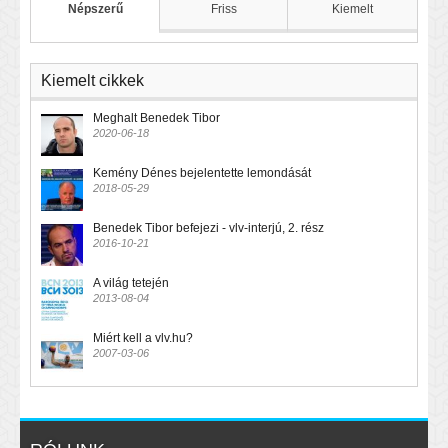
Népszerű
Friss
Kiemelt
Kiemelt cikkek
Meghalt Benedek Tibor
2020-06-18
Kemény Dénes bejelentette lemondását
2018-05-29
Benedek Tibor befejezi - vlv-interjú, 2. rész
2016-10-21
A világ tetején
2013-08-04
Miért kell a vlv.hu?
2007-03-06