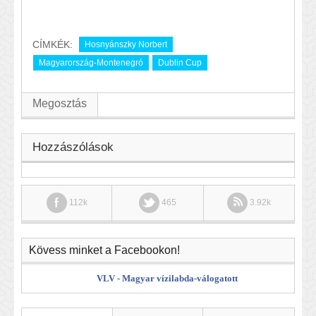
CÍMKÉK:
Hosnyánszky Norbert
Magyarország-Montenegró
Dublin Cup
Megosztás
Hozzászólások
112k
465
3.92k
Kövess minket a Facebookon!
VLV - Magyar vízilabda-válogatott