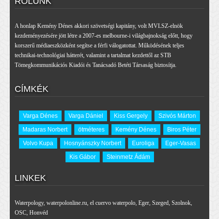
RÓLUNK
A honlap Kemény Dénes akkori szövetségi kapitány, volt MVLSZ-elnök
kezdeményezésére jött létre a 2007-es melbourne-i világbajnokság előtt, hogy
korszerű médiaeszközként segítse a férfi válogatottat. Működésének teljes
technikai-technológiai hátterét, valamint a tartalmat kezdettől az STB
Tömegkommunikációs Kiadói és Tanácsadó Betéti Társaság biztosítja.
CÍMKÉK
Varga Dénes
Varga Dániel
Kiss Gergely
Szivós Márton
Madaras Norbert
ötméteres
Kemény Dénes
Biros Péter
Volvo Kupa
Hosnyánszky Norbert
Euroliga
Eger-Vasas
Kis Gábor
Steinmetz Ádám
LINKEK
Waterpology
,
waterpolonline.ru
,
el cuervo waterpolo
,
Eger
,
Szeged
,
Szolnok
,
OSC
,
Honvéd