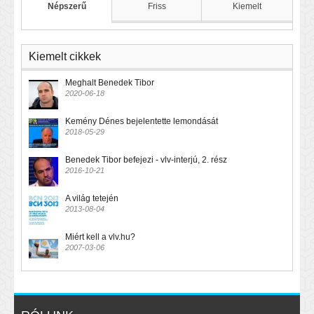
Népszerű
Friss
Kiemelt
Kiemelt cikkek
Meghalt Benedek Tibor
2020-06-18
Kemény Dénes bejelentette lemondását
2018-05-29
Benedek Tibor befejezi - vlv-interjú, 2. rész
2016-10-21
A világ tetején
2013-08-04
Miért kell a vlv.hu?
2007-03-06