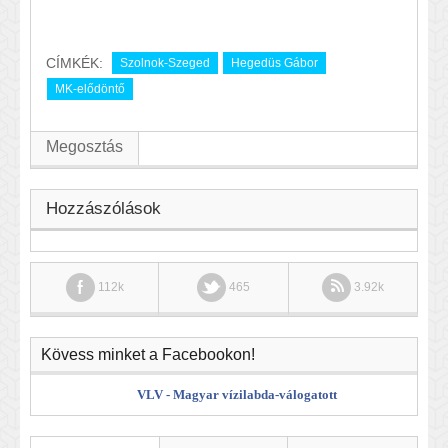
CÍMKÉK:
Szolnok-Szeged
Hegedüs Gábor
MK-elődöntő
Megosztás
Hozzászólások
112k
465
3.92k
Kövess minket a Facebookon!
VLV - Magyar vízilabda-válogatott