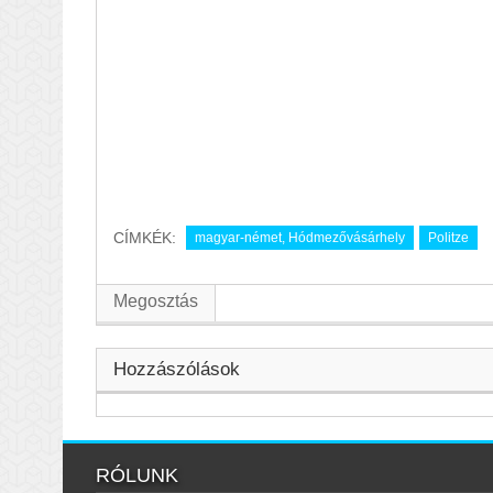
CÍMKÉK:
magyar-német, Hódmezővásárhely
Politze
Megosztás
Hozzászólások
RÓLUNK