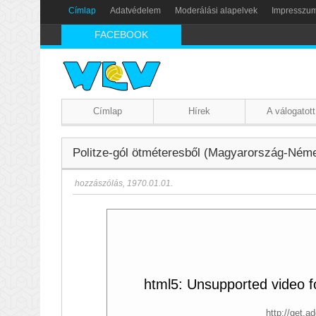
Címlap
Adatvédelem
Moderálási alapelvek
Impresszu
FACEBOOK
Címlap
Hírek
A válogatott
Politze-gól ötméteresből (Magyarország-Ném
hozzászólás
,
1970.01.01.
html5: Unsupported video fo
http://get.a