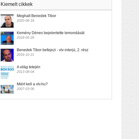
Kiemelt cikkek
Meghalt Benedek Tibor
2020-06-18
Kemény Dénes bejelentette lemondását
2018-05-29
Benedek Tibor befejezi - vlv-interjú, 2. rész
2016-10-21
A világ tetején
2013-08-04
Miért kell a vlv.hu?
2007-03-06