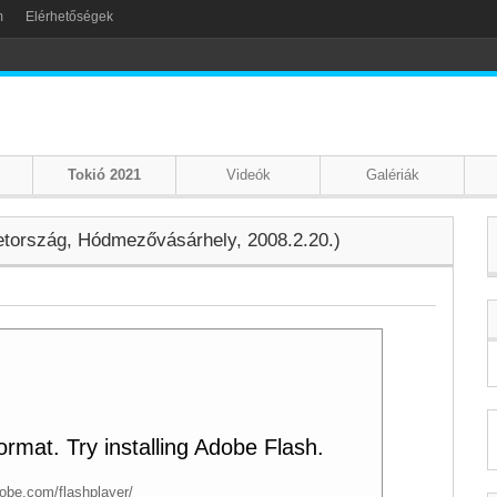
m
Elérhetőségek
Tokió 2021
Videók
Galériák
etország, Hódmezővásárhely, 2008.2.20.)
rmat. Try installing Adobe Flash.
dobe.com/flashplayer/