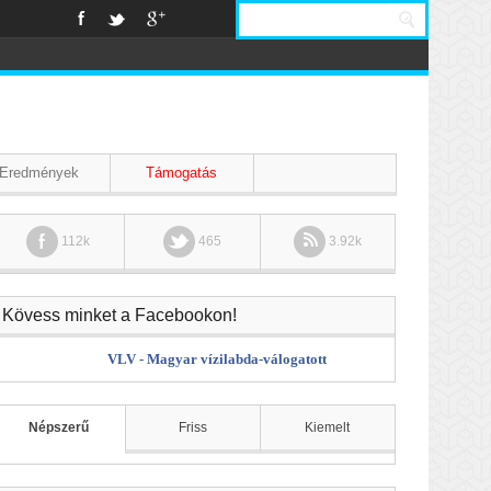
Eredmények
Támogatás
112k
465
3.92k
Kövess minket a Facebookon!
VLV - Magyar vízilabda-válogatott
Népszerű
Friss
Kiemelt