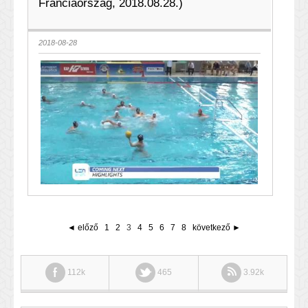
Franciaország, 2018.08.28.)
2018-08-28
◄ előző
1
2
3
4
5
6
7
8
következő ►
112k
465
3.92k