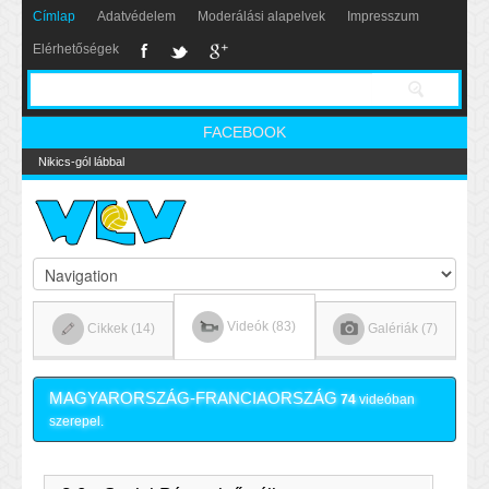
Címlap
Adatvédelem
Moderálási alapelvek
Impresszum
Elérhetőségek
FACEBOOK
Nikics-gól lábbal
Videók (83)
Cikkek (14)
Galériák (7)
MAGYARORSZÁG-FRANCIAORSZÁG
74
videóban
szerepel.