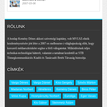
2007-03-06
RÓLUNK
A honlap Kemény Dénes akkori szövetségi kapitány, volt MVLSZ-elnök
kezdeményezésére jött létre a 2007-es melbourne-i világbajnokság előtt, hogy
korszerű médiaeszközként segítse a férfi válogatottat. Működésének teljes
technikai-technológiai hátterét, valamint a tartalmat kezdettől az STB
Tömegkommunikációs Kiadói és Tanácsadó Betéti Társaság biztosítja.
CÍMKÉK
Varga Dénes
Varga Dániel
Kiss Gergely
Szivós Márton
Madaras Norbert
ötméteres
Kemény Dénes
Biros Péter
Volvo Kupa
Hosnyánszky Norbert
Euroliga
Eger-Vasas
Kis Gábor
Steinmetz Ádám