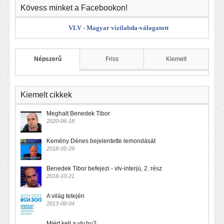
Kövess minket a Facebookon!
VLV - Magyar vízilabda-válogatott
Népszerű
Friss
Kiemelt
Kiemelt cikkek
Meghalt Benedek Tibor
2020-06-18
Kemény Dénes bejelentette lemondását
2018-05-29
Benedek Tibor befejezi - vlv-interjú, 2. rész
2016-10-21
A világ tetején
2013-08-04
Miért kell a vlv.hu?