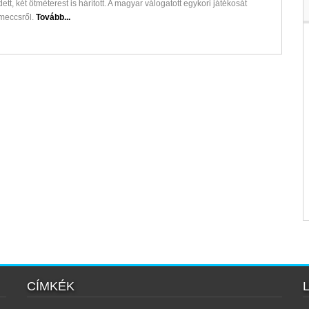
ett, két ötméterest is hárított. A magyar válogatott egykori játékosát
 meccsről.
Tovább...
CÍMKÉK