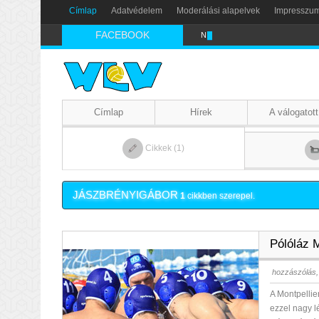
Címlap
Adatvédelem
Moderálási alapelvek
Impresszu
FACEBOOK
Nikics-gól lábbal
Címlap
Hírek
A válogatott
Cikkek (1)
JÁSZBRÉNYIGÁBOR
1
cikkben szerepel.
Pólóláz M
hozzászólás,
A Montpellie
ezzel nagy l