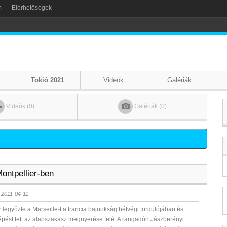
m
Elérhetőségek
Tokió 2021
Videók
Galériák
Videók (0)
Galériák (0)
ontpellier-ben
 2011-04-11
r legyőzte a Marseille-t a francia bajnokság hétvégi fordulójában és
épést tett az alapszakasz megnyerése felé. A rangadón Jászberényi