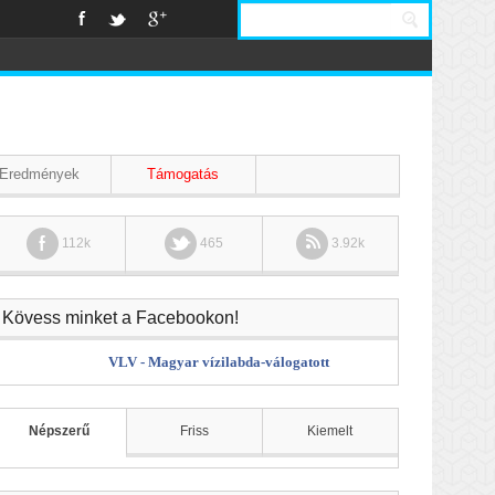
Eredmények
Támogatás
112k
465
3.92k
Kövess minket a Facebookon!
VLV - Magyar vízilabda-válogatott
Népszerű
Friss
Kiemelt