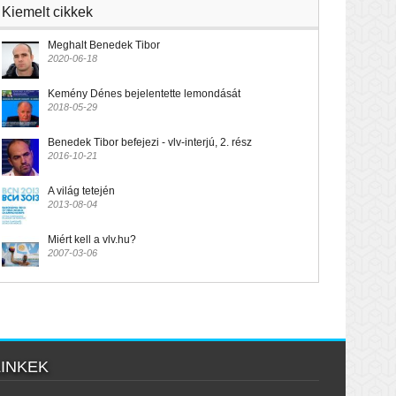
Kiemelt cikkek
Meghalt Benedek Tibor
2020-06-18
Kemény Dénes bejelentette lemondását
2018-05-29
Benedek Tibor befejezi - vlv-interjú, 2. rész
2016-10-21
A világ tetején
2013-08-04
Miért kell a vlv.hu?
2007-03-06
LINKEK