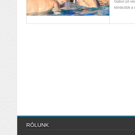
Gábor jól véd
kérdeztük a
RÓLUNK