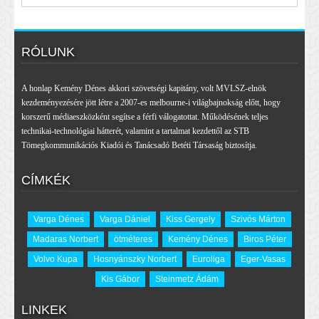
RÓLUNK
A honlap Kemény Dénes akkori szövetségi kapitány, volt MVLSZ-elnök
kezdeményezésére jött létre a 2007-es melbourne-i világbajnokság előtt, hogy
korszerű médiaeszközként segítse a férfi válogatottat. Működésének teljes
technikai-technológiai hátterét, valamint a tartalmat kezdettől az STB
Tömegkommunikációs Kiadói és Tanácsadó Betéti Társaság biztosítja.
CÍMKÉK
Varga Dénes
Varga Dániel
Kiss Gergely
Szivós Márton
Madaras Norbert
ötméteres
Kemény Dénes
Biros Péter
Volvo Kupa
Hosnyánszky Norbert
Euroliga
Eger-Vasas
Kis Gábor
Steinmetz Ádám
LINKEK