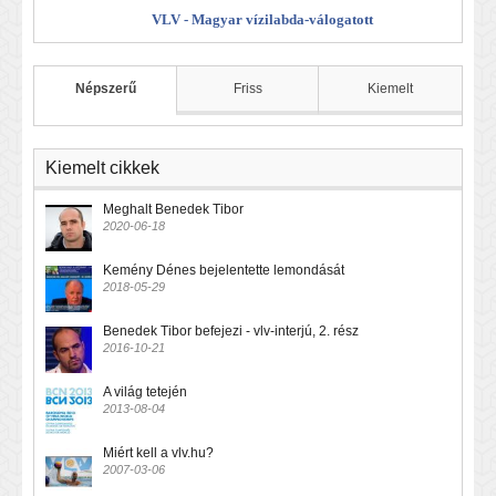
VLV - Magyar vízilabda-válogatott
Népszerű
Friss
Kiemelt
Kiemelt cikkek
Meghalt Benedek Tibor
2020-06-18
Kemény Dénes bejelentette lemondását
2018-05-29
Benedek Tibor befejezi - vlv-interjú, 2. rész
2016-10-21
A világ tetején
2013-08-04
Miért kell a vlv.hu?
2007-03-06