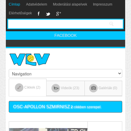
Címlap
Adatvédelem
Moderálási alapelvek
Impresszum
Elérhetőségek
FACEBOOK
Nikics-gól lábbal
Cikkek (2)
Videók (23)
Galériák (0)
OSC-APOLLON SZMIRNISZ
2
cikkben szerepel.