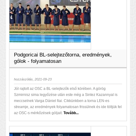
Podgoricai BL-selejtezőtorna, eredmények,
gólok - folyamatosan
hozzászólás, 2021-09-23
Jól rajtolt az OSC a BL-selejtezők első körében. A görög
Szmirnisz sima legyőzése után este még a Sintez Kazannyal is
meccselnek Varga Dániel fiai. Cikkünkben a torna LEN-es
streamje, az eredmények folyamatosan frissülnek és ide töltjük fel
az OSC-s mérkőzések góljait.
Tovább...