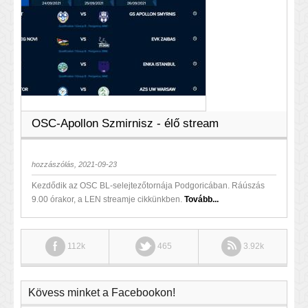
OSC-Apollon Szmirnisz - élő stream
hozzászólás, 2021-09-23
Kezdődik az OSC BL-selejtezőtornája Podgoricában. Ráúszás
9.00 órakor, a LEN streamje cikkünkben.
Tovább...
112k
465
3.92k
Kövess minket a Facebookon!