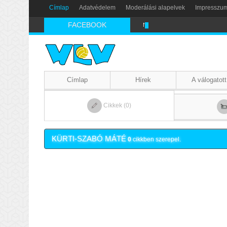
Címlap
Adatvédelem
Moderálási alapelvek
Impresszu
FACEBOOK
Nikics-gól lábbal
Címlap
Hírek
A válogatott
Cikkek (0)
KÜRTI-SZABÓ MÁTÉ
0
cikkben szerepel.