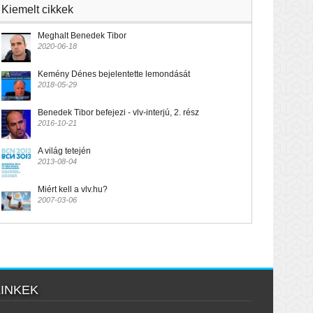
Kiemelt cikkek
Meghalt Benedek Tibor
2020-06-18
Kemény Dénes bejelentette lemondását
2018-05-29
Benedek Tibor befejezi - vlv-interjú, 2. rész
2016-10-21
A világ tetején
2013-08-04
Miért kell a vlv.hu?
2007-03-06
LINKEK