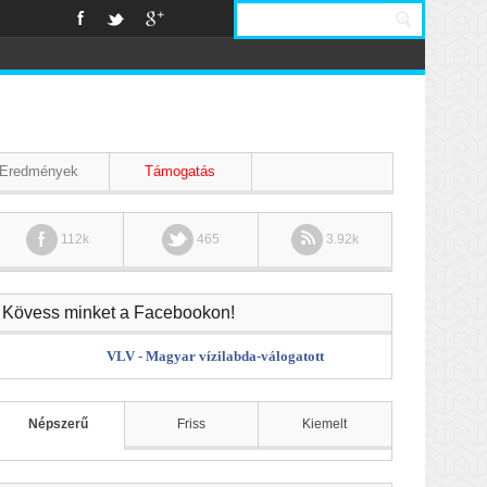
Eredmények
Támogatás
112k
465
3.92k
Kövess minket a Facebookon!
VLV - Magyar vízilabda-válogatott
Népszerű
Friss
Kiemelt