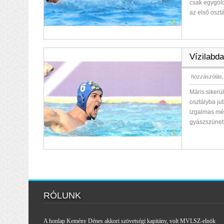
csak egygólo
az első oszt
Vízilabda
hozzászólás,
Máris sikerül
osztályba jut
izgalmas mé
gyászszünet 
RÓLUNK
A honlap Kemény Dénes akkori szövetségi kapitány, volt MVLSZ-elnök