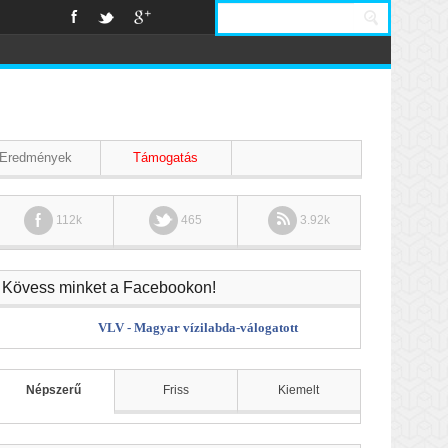
Eredmények
Támogatás
112k
465
3.92k
Kövess minket a Facebookon!
VLV - Magyar vízilabda-válogatott
Népszerű
Friss
Kiemelt