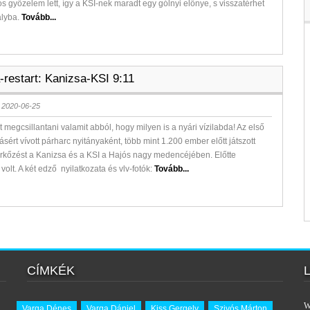
s győzelem lett, így a KSI-nek maradt egy gólnyi előnye, s visszatérhet
ályba.
Tovább...
-restart: Kanizsa-KSI 9:11
 2020-06-25
t megcsillantani valamit abból, hogy milyen is a nyári vízilabda! Az első
ásért vívott párharc nyitányaként, több mint 1.200 ember előtt játszott
rkőzést a Kanizsa és a KSI a Hajós nagy medencéjében. Előtte
volt. A két edző nyilatkozata és vlv-fotók:
Tovább...
CÍMKÉK
W
Varga Dénes
Varga Dániel
Kiss Gergely
Szivós Márton