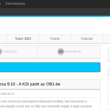
m
Elérhetőségek
Tokió 2021
Videók
Galériák
Videók (2)
Galériák (0)
zsa 9:10 - A KSI jutott az OB1-be
 2020-06-27
 volt, a Kanizsa háromgólos hátrányból fordított, már hárommal is
inek alapján szinte már az OB1-ben érezhette magát, a vége azonban