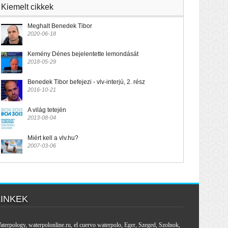
Kiemelt cikkek
Meghalt Benedek Tibor
2020-06-18
Kemény Dénes bejelentette lemondását
2018-05-29
Benedek Tibor befejezi - vlv-interjú, 2. rész
2016-10-21
A világ tetején
2013-08-04
Miért kell a vlv.hu?
2007-03-06
LINKEK
aterpology
,
waterpolonline.ru
,
el cuervo waterpolo
,
Eger
,
Szeged
,
Szolnok
,