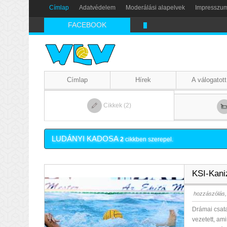
Címlap
Adatvédelem
Moderálási alapelvek
Impresszu
FACEBOOK
Nikics-gól lábbal
Címlap
Hírek
A válogatott
Cikkek (2)
LUDÁNYI KADOSA
2
cikkben szerepel.
KSI-Kani
hozzászólás,
Drámai csata
vezetett, am