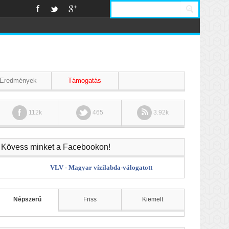
Eredmények
Támogatás
112k
465
3.92k
Kövess minket a Facebookon!
VLV - Magyar vízilabda-válogatott
Népszerű
Friss
Kiemelt