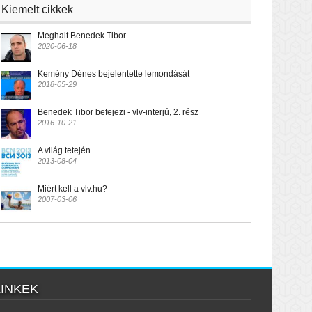
Kiemelt cikkek
Meghalt Benedek Tibor
2020-06-18
Kemény Dénes bejelentette lemondását
2018-05-29
Benedek Tibor befejezi - vlv-interjú, 2. rész
2016-10-21
A világ tetején
2013-08-04
Miért kell a vlv.hu?
2007-03-06
LINKEK