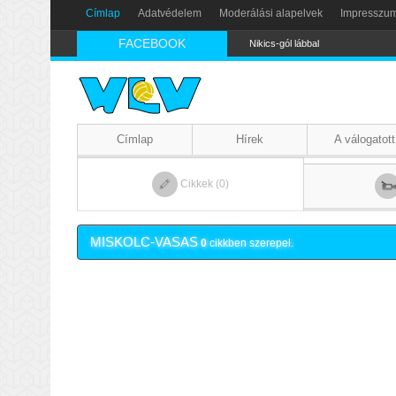
Címlap
Adatvédelem
Moderálási alapelvek
Impresszu
FACEBOOK
Nikics-gól lábbal
Címlap
Hírek
A válogatott
Cikkek (0)
MISKOLC-VASAS
0
cikkben szerepel.