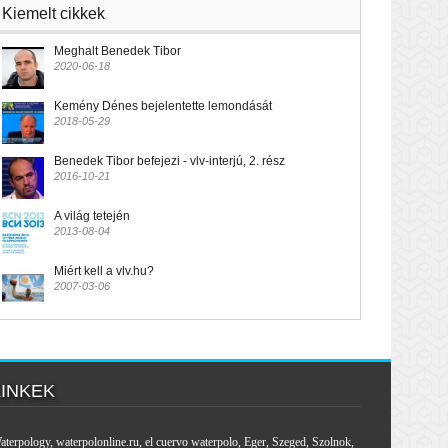
Kiemelt cikkek
Meghalt Benedek Tibor
2020-06-18
Kemény Dénes bejelentette lemondását
2018-05-29
Benedek Tibor befejezi - vlv-interjú, 2. rész
2016-10-21
A világ tetején
2013-08-04
Miért kell a vlv.hu?
2007-03-06
LINKEK
aterpology
,
waterpolonline.ru
,
el cuervo waterpolo
,
Eger
,
Szeged
,
Szolnok
,