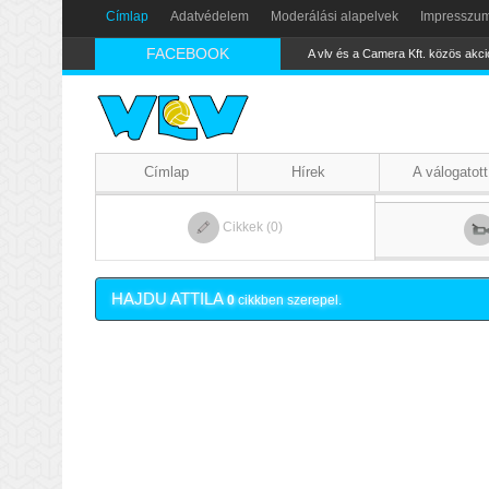
Címlap
Adatvédelem
Moderálási alapelvek
Impresszu
FACEBOOK
A vlv és a Camera Kft. közös akci
Címlap
Hírek
A válogatott
Cikkek (0)
HAJDU ATTILA
0
cikkben szerepel.