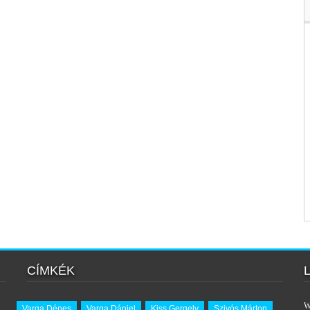
CÍMKÉK
W
Varga Dénes
Varga Dániel
Kiss Gergely
Szivós Márton