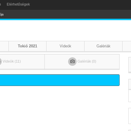
m
Elérhetőségek
ója
Tokió 2021
Videók
Galériák
Videók (11)
Galériák (0)