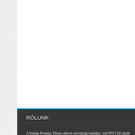
RÓLUNK
A honlap Kemény Dénes akkori szövetségi kapitány, volt MVLSZ-elnök