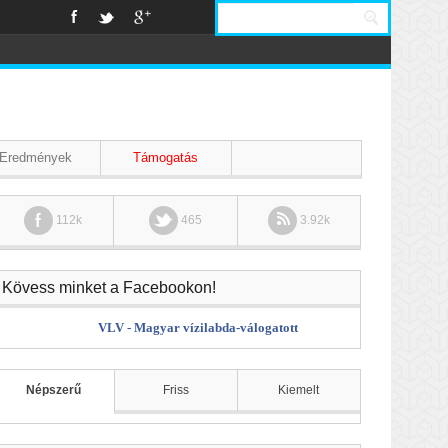
Eredmények
Támogatás
112k
465
3.92k
Kövess minket a Facebookon!
VLV - Magyar vízilabda-válogatott
Népszerű
Friss
Kiemelt