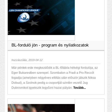
BL-forduló jön - program és nyilatkozatok
hozzászólás, 2019-04-12
Már péntek este megkezdődik a BL-főtábla hétvégi fordulója, az
Eger Bukarestben szerepel. Szombaton a Fradi a Pro Reccót
fogadja (amelyben négyéves eltiltás után először játszik Niksa
Dobud), a Szolnok pedig a csoportját szintén vezető Jug
Dubrovnikot igyekszik legyőzni hazai pályán.
Tovább...