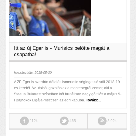
Itt az új Eger is - Murisics belőtte magát a
csapatba!
hozzászólás, 2018-05-30
A ZF-Eger is szerdán délelőtt ismertette véglegessé vált 2018-19-
es keretét. Az utolsó igazolás az a montenegrói center, aki a
Steaua Bukarest színeiben két brutálisan nagy gólt lőtt a május 9-
i Bajnokok Ligája-meccsen az egri kapuba.
Tovább...
112k
465
3.92k