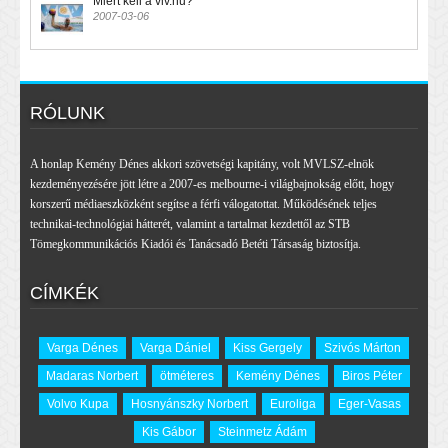
Miért kell a vlv.hu?
2007-03-06
RÓLUNK
A honlap Kemény Dénes akkori szövetségi kapitány, volt MVLSZ-elnök
kezdeményezésére jött létre a 2007-es melbourne-i világbajnokság előtt, hogy
korszerű médiaeszközként segítse a férfi válogatottat. Működésének teljes
technikai-technológiai hátterét, valamint a tartalmat kezdettől az STB
Tömegkommunikációs Kiadói és Tanácsadó Betéti Társaság biztosítja.
CÍMKÉK
Varga Dénes
Varga Dániel
Kiss Gergely
Szivós Márton
Madaras Norbert
ötméteres
Kemény Dénes
Biros Péter
Volvo Kupa
Hosnyánszky Norbert
Euroliga
Eger-Vasas
Kis Gábor
Steinmetz Ádám