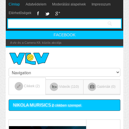
Címlap
Adatvédelem
Moderálási alapelvek
Impresszum
Elérhetőségek
FACEBOOK
Nikics-gól lábbal
Cikkek (2)
Videók (110)
Galériák (0)
NIKOLA MURISICS
2
cikkben szerepel.