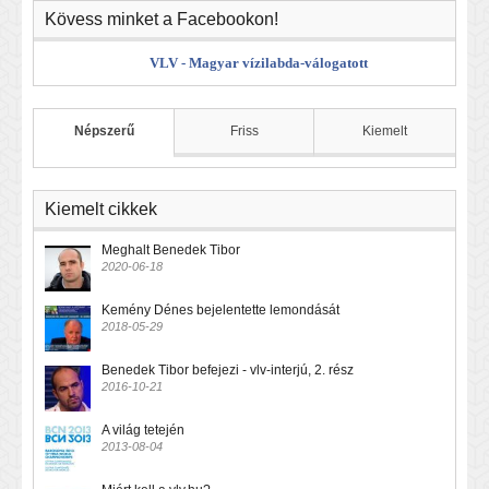
Kövess minket a Facebookon!
VLV - Magyar vízilabda-válogatott
Népszerű
Friss
Kiemelt
Kiemelt cikkek
Meghalt Benedek Tibor
2020-06-18
Kemény Dénes bejelentette lemondását
2018-05-29
Benedek Tibor befejezi - vlv-interjú, 2. rész
2016-10-21
A világ tetején
2013-08-04