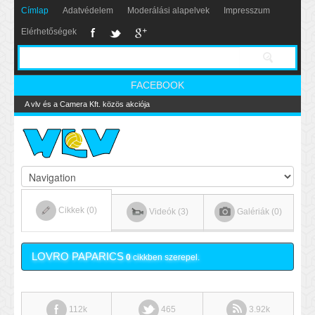
Címlap
Adatvédelem
Moderálási alapelvek
Impresszum
Elérhetőségek
FACEBOOK
A vlv és a Camera Kft. közös akciója
Cikkek (0)
Videók (3)
Galériák (0)
LOVRO PAPARICS
0
cikkben szerepel.
112k
465
3.92k