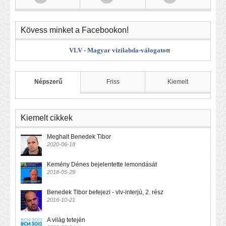
Kövess minket a Facebookon!
VLV - Magyar vízilabda-válogatott
Népszerű
Friss
Kiemelt
Kiemelt cikkek
Meghalt Benedek Tibor
2020-06-18
Kemény Dénes bejelentette lemondását
2018-05-29
Benedek Tibor befejezi - vlv-interjú, 2. rész
2016-10-21
A világ tetején