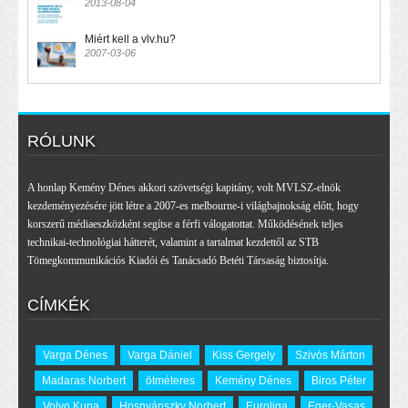
2013-08-04
Miért kell a vlv.hu?
2007-03-06
RÓLUNK
A honlap Kemény Dénes akkori szövetségi kapitány, volt MVLSZ-elnök
kezdeményezésére jött létre a 2007-es melbourne-i világbajnokság előtt, hogy
korszerű médiaeszközként segítse a férfi válogatottat. Működésének teljes
technikai-technológiai hátterét, valamint a tartalmat kezdettől az STB
Tömegkommunikációs Kiadói és Tanácsadó Betéti Társaság biztosítja.
CÍMKÉK
Varga Dénes
Varga Dániel
Kiss Gergely
Szivós Márton
Madaras Norbert
ötméteres
Kemény Dénes
Biros Péter
Volvo Kupa
Hosnyánszky Norbert
Euroliga
Eger-Vasas