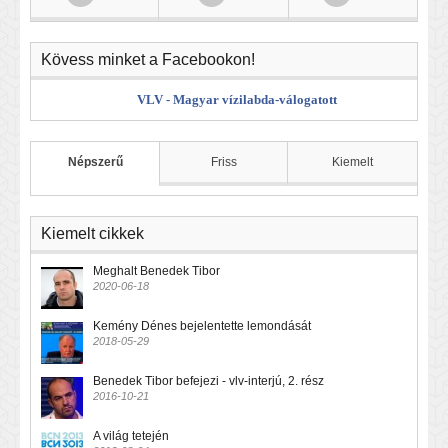
Kövess minket a Facebookon!
VLV - Magyar vízilabda-válogatott
Népszerű
Friss
Kiemelt
Kiemelt cikkek
Meghalt Benedek Tibor
2020-06-18
Kemény Dénes bejelentette lemondását
2018-05-29
Benedek Tibor befejezi - vlv-interjú, 2. rész
2016-10-21
A világ tetején