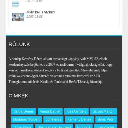
2013-08-04
Miért kell a vlv.hu?
2007-03-06
RÓLUNK
A honlap Kemény Dénes akkori szövetségi kapitány, volt MVLSZ-elnök
kezdeményezésére jött létre a 2007-es melbourne-i világbajnokság előtt, hogy
korszerű médiaeszközként segítse a férfi válogatottat. Működésének teljes
technikai-technológiai hátterét, valamint a tartalmat kezdettől az STB
Tömegkommunikációs Kiadói és Tanácsadó Betéti Társaság biztosítja.
CÍMKÉK
Varga Dénes
Varga Dániel
Kiss Gergely
Szivós Márton
Madaras Norbert
ötméteres
Kemény Dénes
Biros Péter
Volvo Kupa
Hosnyánszky Norbert
Euroliga
Eger-Vasas