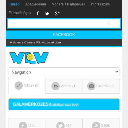
Címlap
Adatvédelem
Moderálási alapelvek
Impresszum
Elérhetőségek
FACEBOOK
A vlv és a Camera Kft. közös akciója
Cikkek (0)
Videók (1)
Galériák (2)
GÁLAMÉRKŐZÉS
0
cikkben szerepel.
112k
465
3.92k