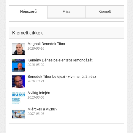
Népszerű
Friss
Kiemelt
Kiemelt cikkek
Meghalt Benedek Tibor
2020-06-18
Kemény Dénes bejelentette lemondását
2018-05-29
Benedek Tibor befejezi - vlv-interjú, 2. rész
2016-10-21
A világ tetején
2013-08-04
Miért kell a vlv.hu?
2007-03-06