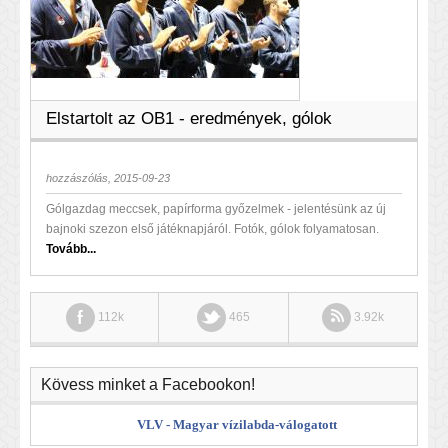
Elstartolt az OB1 - eredmények, gólok
hozzászólás, 2015-09-23
Gólgazdag meccsek, papírforma győzelmek - jelentésünk az új
bajnoki szezon első játéknapjáról. Fotók, gólok folyamatosan.
Tovább...
112k
465
3.92k
Kövess minket a Facebookon!
VLV - Magyar vízilabda-válogatott