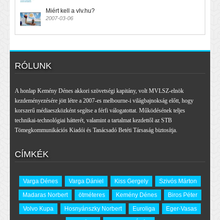
Miért kell a vlv.hu?
2007-03-06
RÓLUNK
A honlap Kemény Dénes akkori szövetségi kapitány, volt MVLSZ-elnök
kezdeményezésére jött létre a 2007-es melbourne-i világbajnokság előtt, hogy
korszerű médiaeszközként segítse a férfi válogatottat. Működésének teljes
technikai-technológiai hátterét, valamint a tartalmat kezdettől az STB
Tömegkommunikációs Kiadói és Tanácsadó Betéti Társaság biztosítja.
CÍMKÉK
Varga Dénes
Varga Dániel
Kiss Gergely
Szivós Márton
Madaras Norbert
ötméteres
Kemény Dénes
Biros Péter
Volvo Kupa
Hosnyánszky Norbert
Euroliga
Eger-Vasas