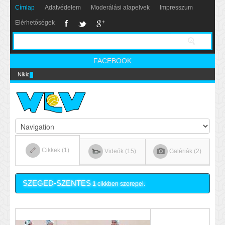
Címlap
Adatvédelem
Moderálási alapelvek
Impresszum
Elérhetőségek
FACEBOOK
Nikics-gól lábbal
Cikkek (1)
Videók (15)
Galériák (2)
SZEGED-SZENTES
1
cikkben szerepel.