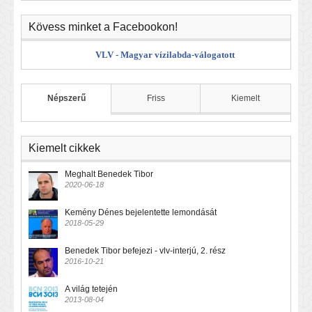
Kövess minket a Facebookon!
VLV - Magyar vízilabda-válogatott
Népszerű
Friss
Kiemelt
Kiemelt cikkek
Meghalt Benedek Tibor
2020-06-18
Kemény Dénes bejelentette lemondását
2018-05-29
Benedek Tibor befejezi - vlv-interjú, 2. rész
2016-10-21
A világ tetején
2013-08-04