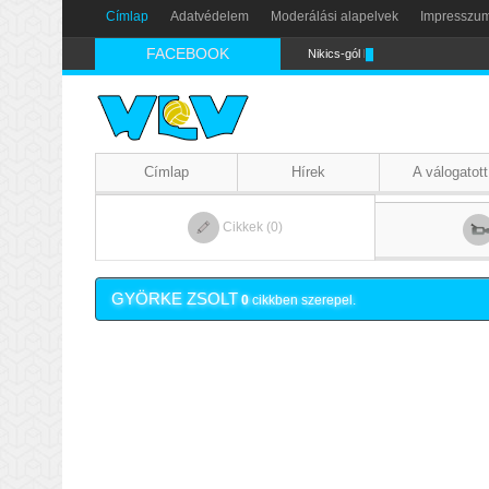
Címlap
Adatvédelem
Moderálási alapelvek
Impresszu
FACEBOOK
Nikics-gól lábbal
Címlap
Hírek
A válogatott
Cikkek (0)
GYÖRKE ZSOLT
0
cikkben szerepel.