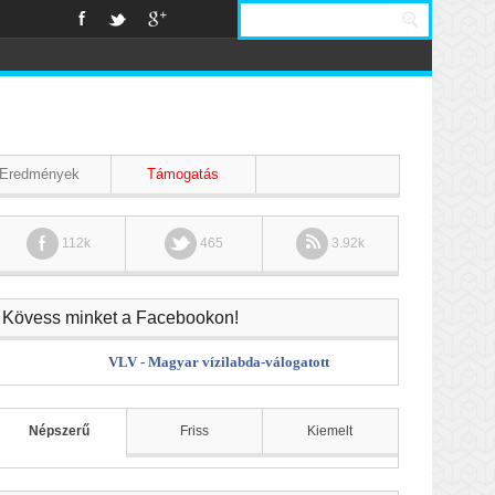
Eredmények
Támogatás
112k
465
3.92k
Kövess minket a Facebookon!
VLV - Magyar vízilabda-válogatott
Népszerű
Friss
Kiemelt