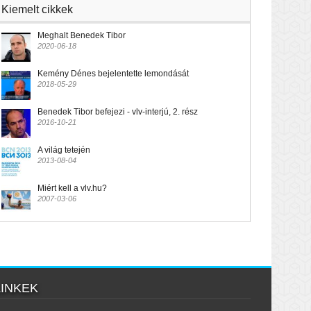
Kiemelt cikkek
Meghalt Benedek Tibor
2020-06-18
Kemény Dénes bejelentette lemondását
2018-05-29
Benedek Tibor befejezi - vlv-interjú, 2. rész
2016-10-21
A világ tetején
2013-08-04
Miért kell a vlv.hu?
2007-03-06
LINKEK