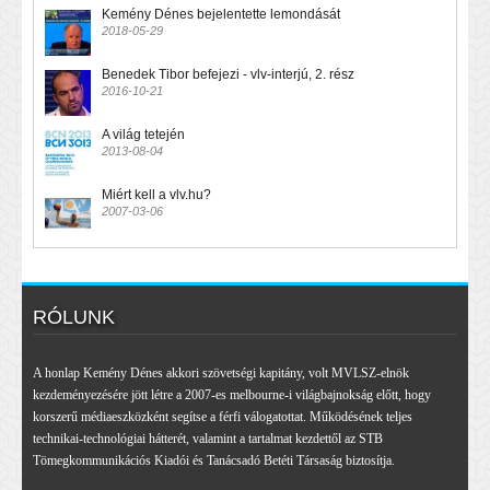
Kemény Dénes bejelentette lemondását
2018-05-29
Benedek Tibor befejezi - vlv-interjú, 2. rész
2016-10-21
A világ tetején
2013-08-04
Miért kell a vlv.hu?
2007-03-06
RÓLUNK
A honlap Kemény Dénes akkori szövetségi kapitány, volt MVLSZ-elnök
kezdeményezésére jött létre a 2007-es melbourne-i világbajnokság előtt, hogy
korszerű médiaeszközként segítse a férfi válogatottat. Működésének teljes
technikai-technológiai hátterét, valamint a tartalmat kezdettől az STB
Tömegkommunikációs Kiadói és Tanácsadó Betéti Társaság biztosítja.