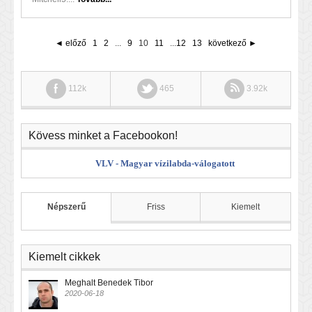
◄ előző
1
2
...
9
10
11
...
12
13
következő ►
112k
465
3.92k
Kövess minket a Facebookon!
VLV - Magyar vízilabda-válogatott
Népszerű
Friss
Kiemelt
Kiemelt cikkek
Meghalt Benedek Tibor
2020-06-18