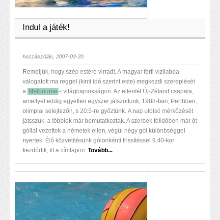
Indul a játék!
hozzászólás, 2007-03-20
Reméljük, hogy szép estére virradt. A magyar férfi vízilabda-
válogatott ma reggel (kinti idő szerint este) megkezdi szereplését
a
Melbourne
-i világbajnokságon. Az ellenfél Új-Zéland csapata,
amellyel eddig egyetlen egyszer játszottunk, 1988-ban, Perthben,
olimpiai selejtezőn, s 20:5-re győztünk. A nap utolsó mérkőzését
játsszuk, a többiek már bemutatkoztak. A szerbek félidőben már öt
góllal vezettek a németek ellen, végül négy gól különbséggel
nyertek. Élő közvetítésünk gólonkénti frissítéssel 9.40-kor
kezdődik, itt a címlapon.
Tovább...