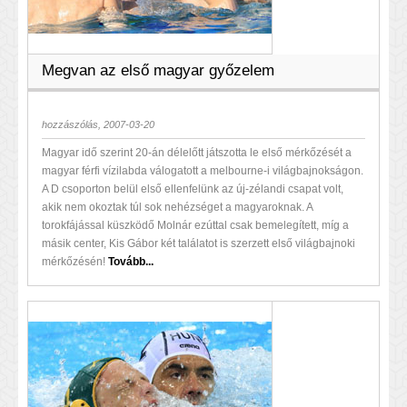
Megvan az első magyar győzelem
hozzászólás, 2007-03-20
Magyar idő szerint 20-án délelőtt játszotta le első mérkőzését a
magyar férfi vízilabda válogatott a melbourne-i világbajnokságon.
A D csoporton belül első ellenfelünk az új-zélandi csapat volt,
akik nem okoztak túl sok nehézséget a magyaroknak. A
torokfájással küszködő Molnár ezúttal csak bemelegített, míg a
másik center, Kis Gábor két találatot is szerzett első világbajnoki
mérkőzésén!
Tovább...