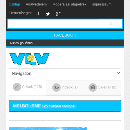
Címlap
Adatvédelem
Moderálási alapelvek
Impresszum
Elérhetőségek
FACEBOOK
Nikics-gól lábbal
Cikkek (125)
Videók (1)
Galériák (9)
MELBOURNE
125
cikkben szerepel.