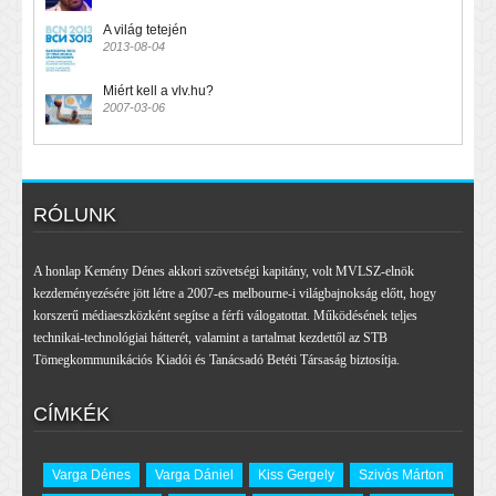
A világ tetején
2013-08-04
Miért kell a vlv.hu?
2007-03-06
RÓLUNK
A honlap Kemény Dénes akkori szövetségi kapitány, volt MVLSZ-elnök
kezdeményezésére jött létre a 2007-es melbourne-i világbajnokság előtt, hogy
korszerű médiaeszközként segítse a férfi válogatottat. Működésének teljes
technikai-technológiai hátterét, valamint a tartalmat kezdettől az STB
Tömegkommunikációs Kiadói és Tanácsadó Betéti Társaság biztosítja.
CÍMKÉK
Varga Dénes
Varga Dániel
Kiss Gergely
Szivós Márton