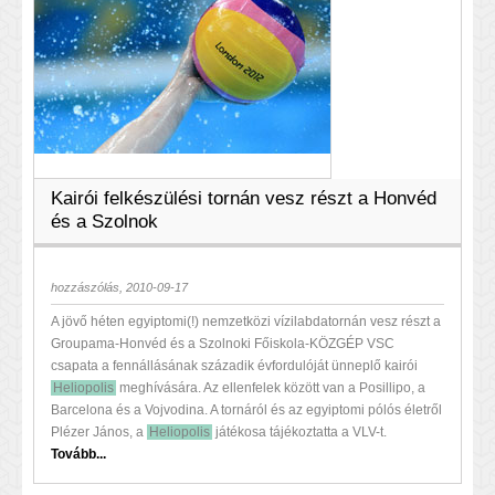
Kairói felkészülési tornán vesz részt a Honvéd
és a Szolnok
hozzászólás, 2010-09-17
A jövő héten egyiptomi(!) nemzetközi vízilabdatornán vesz részt a
Groupama-Honvéd és a Szolnoki Főiskola-KÖZGÉP VSC
csapata a fennállásának századik évfordulóját ünneplő kairói
Heliopolis
meghívására. Az ellenfelek között van a Posillipo, a
Barcelona és a Vojvodina. A tornáról és az egyiptomi pólós életről
Plézer János, a
Heliopolis
játékosa tájékoztatta a VLV-t.
Tovább...