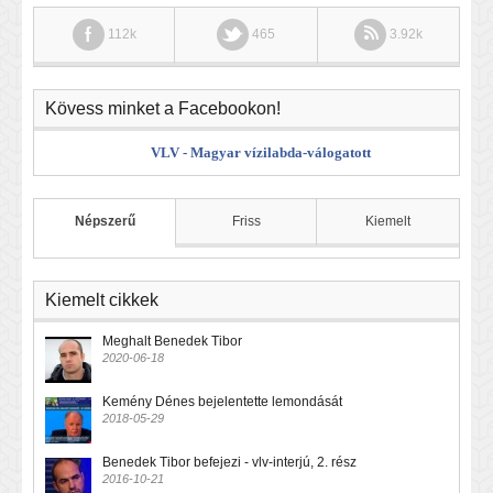
112k
465
3.92k
Kövess minket a Facebookon!
VLV - Magyar vízilabda-válogatott
Népszerű
Friss
Kiemelt
Kiemelt cikkek
Meghalt Benedek Tibor
2020-06-18
Kemény Dénes bejelentette lemondását
2018-05-29
Benedek Tibor befejezi - vlv-interjú, 2. rész
2016-10-21