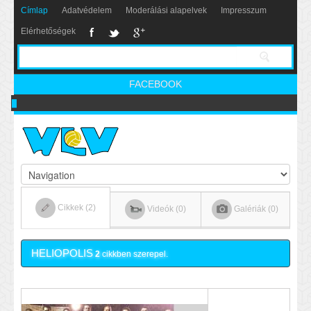
Címlap
Adatvédelem
Moderálási alapelvek
Impresszum
Elérhetőségek
FACEBOOK
Nikics-gól lábbal
Cikkek (2)
Videók (0)
Galériák (0)
HELIOPOLIS
2
cikkben szerepel.