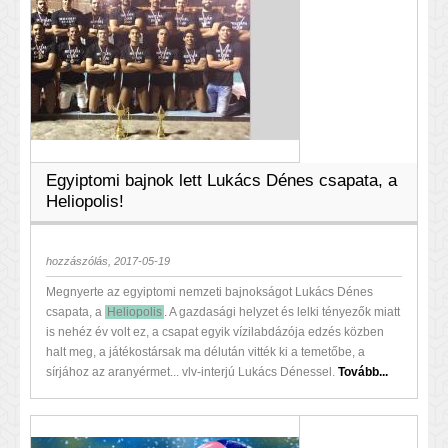
Egyiptomi bajnok lett Lukács Dénes csapata, a
Heliopolis!
hozzászólás, 2017-05-19
Megnyerte az egyiptomi nemzeti bajnokságot Lukács Dénes
csapata, a
Heliopolis
. A gazdasági helyzet és lelki tényezők miatt
is nehéz év volt ez, a csapat egyik vízilabdázója edzés közben
halt meg, a játékostársak ma délután vitték ki a temetőbe, a
sírjához az aranyérmet... vlv-interjú Lukács Dénessel.
Tovább...