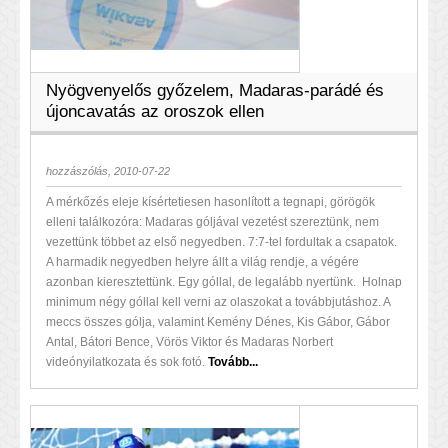
Nyögvenyelős győzelem, Madaras-parádé és
újoncavatás az oroszok ellen
hozzászólás, 2010-07-22
A mérkőzés eleje kísértetiesen hasonlított a tegnapi, görögök
elleni találkozóra: Madaras góljával vezetést szereztünk, nem
vezettünk többet az első negyedben. 7:7-tel fordultak a csapatok.
A harmadik negyedben helyre állt a világ rendje, a végére
azonban kieresztettünk. Egy góllal, de legalább nyertünk. Holnap
minimum négy góllal kell verni az olaszokat a továbbjutáshoz. A
meccs összes gólja, valamint Kemény Dénes, Kis Gábor, Gábor
Antal, Bátori Bence, Vörös Viktor és Madaras Norbert
videónyilatkozata és sok fotó.
Tovább...