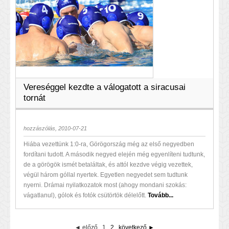
Vereséggel kezdte a válogatott a siracusai
tornát
hozzászólás, 2010-07-21
Hiába vezettünk 1:0-ra, Görögország még az első negyedben
fordítani tudott. A második negyed elején még egyenlíteni tudtunk,
de a görögök ismét betaláltak, és attól kezdve végig vezettek,
végül három góllal nyertek. Egyetlen negyedet sem tudtunk
nyerni. Drámai nyilatkozatok most (ahogy mondani szokás:
vágatlanul), gólok és fotók csütörtök délelőtt.
Tovább...
◄ előző
1
2
következő ►