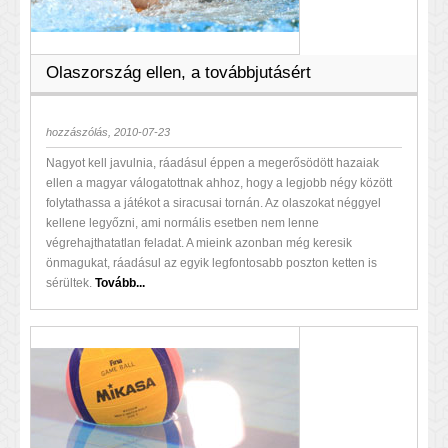
Olaszország ellen, a továbbjutásért
hozzászólás, 2010-07-23
Nagyot kell javulnia, ráadásul éppen a megerősödött hazaiak
ellen a magyar válogatottnak ahhoz, hogy a legjobb négy között
folytathassa a játékot a siracusai tornán. Az olaszokat néggyel
kellene legyőzni, ami normális esetben nem lenne
végrehajthatatlan feladat. A mieink azonban még keresik
önmagukat, ráadásul az egyik legfontosabb poszton ketten is
sérültek.
Tovább...