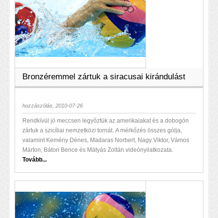
Bronzéremmel zártuk a siracusai kirándulást
hozzászólás, 2010-07-26
Rendkívül jó meccsen legyőztük az amerikaiakat és a dobogón
zártuk a szicíliai nemzetközi tornát. A mérkőzés összes gólja,
valamint Kemény Dénes, Madaras Norbert, Nagy Viktor, Vámos
Márton, Bátori Bence és Mátyás Zoltán videónyilatkozata.
Tovább...