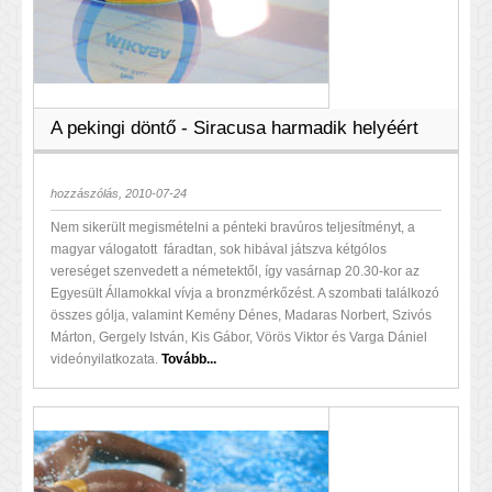
A pekingi döntő - Siracusa harmadik helyéért
hozzászólás, 2010-07-24
Nem sikerült megismételni a pénteki bravúros teljesítményt, a
magyar válogatott fáradtan, sok hibával játszva kétgólos
vereséget szenvedett a németektől, így vasárnap 20.30-kor az
Egyesült Államokkal vívja a bronzmérkőzést. A szombati találkozó
összes gólja, valamint Kemény Dénes, Madaras Norbert, Szivós
Márton, Gergely István, Kis Gábor, Vörös Viktor és Varga Dániel
videónyilatkozata.
Tovább...