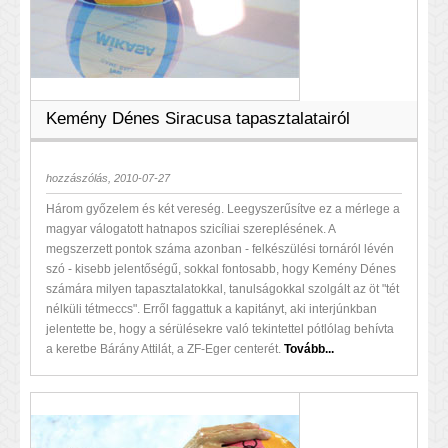
Kemény Dénes Siracusa tapasztalatairól
hozzászólás, 2010-07-27
Három győzelem és két vereség. Leegyszerűsítve ez a mérlege a
magyar válogatott hatnapos szicíliai szereplésének. A
megszerzett pontok száma azonban - felkészülési tornáról lévén
szó - kisebb jelentőségű, sokkal fontosabb, hogy Kemény Dénes
számára milyen tapasztalatokkal, tanulságokkal szolgált az öt "tét
nélküli tétmeccs". Erről faggattuk a kapitányt, aki interjúnkban
jelentette be, hogy a sérülésekre való tekintettel pótlólag behívta
a keretbe Bárány Attilát, a ZF-Eger centerét.
Tovább...