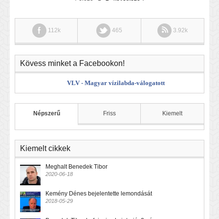
112k
465
3.92k
Kövess minket a Facebookon!
VLV - Magyar vízilabda-válogatott
Népszerű
Friss
Kiemelt
Kiemelt cikkek
Meghalt Benedek Tibor
2020-06-18
Kemény Dénes bejelentette lemondását
2018-05-29