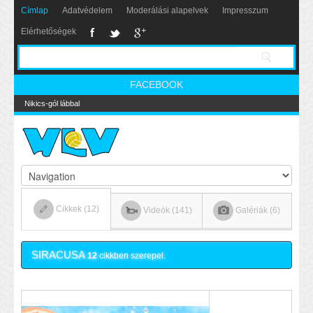
Címlap
Adatvédelem
Moderálási alapelvek
Impresszum
Elérhetőségek
FACEBOOK
Nikics-gól lábbal
Cikkek (12)
Videók (141)
Galériák (6)
SIRACUSA
12
cikkben szerepel.