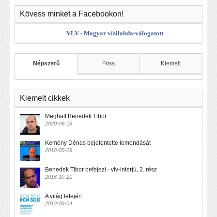
Kövess minket a Facebookon!
VLV - Magyar vízilabda-válogatott
Népszerű
Friss
Kiemelt
Kiemelt cikkek
Meghalt Benedek Tibor
2020-06-18
Kemény Dénes bejelentette lemondását
2018-05-29
Benedek Tibor befejezi - vlv-interjú, 2. rész
2016-10-21
A világ tetején
2013-08-04