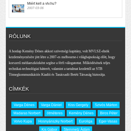
Miért kell a vlv.hu?
2007-03-06
RÓLUNK
A honlap Kemény Dénes akkori szövetségi kapitány, volt MVLSZ-elnök
kezdeményezésére jött létre a 2007-es melbourne-i világbajnokság előtt, hogy
korszerű médiaeszközként segítse a férfi válogatottat. Működésének teljes
technikai-technológiai hátterét, valamint a tartalmat kezdettől az STB
Tömegkommunikációs Kiadói és Tanácsadó Betéti Társaság biztosítja.
CÍMKÉK
Varga Dénes
Varga Dániel
Kiss Gergely
Szivós Márton
Madaras Norbert
ötméteres
Kemény Dénes
Biros Péter
Volvo Kupa
Hosnyánszky Norbert
Euroliga
Eger-Vasas
Kis Gábor
Steinmetz Ádám