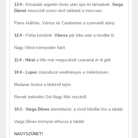
13:4 -
Kimaradó argentin lövés után újra mi támadunk.
Varga
Dániel
messziről szerzi első találatát a meccsen.
Páros kiállítás, Vámos és Carabantes a szenvedő alany.
12:4 -
Fórba kerülünk.
Vámos
pár lóba után a rövidbe lő.
Nagy Viktor könnyedén hárít.
11:4 - Hárai
a tőle már megszokott csavarral ér el gólt.
10:4 - Lopez
másodszor eredményes a mérkőzésen.
Madaras lövése a blokkról lejön.
Remek bekkelés Gór-Nagy Miki részéről.
10:3 - Varga Dénes
ütemtelenül, a rövid fölsőbe lövi a labdát.
Varga Dénes könnyen elhozza a labdát.
NAGYSZÜNET!