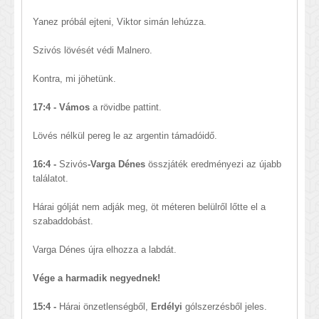
Yanez próbál ejteni, Viktor simán lehúzza.
Szivós lövését védi Malnero.
Kontra, mi jöhetünk.
17:4 - Vámos
a rövidbe pattint.
Lövés nélkül pereg le az argentin támadóidő.
16:4 -
Szivós
-Varga Dénes
összjáték eredményezi az újabb
találatot.
Hárai gólját nem adják meg, öt méteren belülről lőtte el a
szabaddobást.
Varga Dénes újra elhozza a labdát.
Vége a harmadik negyednek!
15:4 -
Hárai önzetlenségből,
Erdélyi
gólszerzésből jeles.