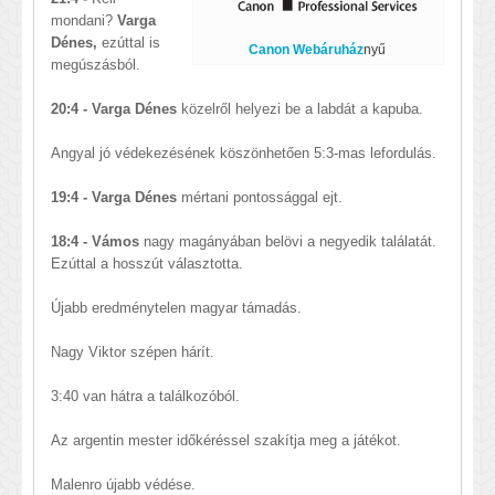
mondani?
Varga
Dénes,
ezúttal is
Canon Webáruház
nyű
megúszásból.
20:4 -
Varga Dénes
közelről helyezi be a labdát a kapuba.
Angyal jó védekezésének köszönhetően 5:3-mas lefordulás.
19:4 -
Varga Dénes
mértani pontossággal ejt.
18:4 - Vámos
nagy magányában belövi a negyedik találatát.
Ezúttal a hosszút választotta.
Újabb eredménytelen magyar támadás.
Nagy Viktor szépen hárít.
3:40 van hátra a találkozóból.
Az argentin mester időkéréssel szakítja meg a játékot.
Malenro újabb védése.