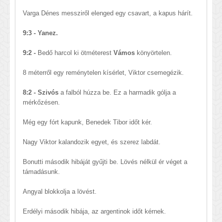
Varga Dénes messziről elenged egy csavart, a kapus hárít.
9:3 - Yanez.
9:2 -
Bedő harcol ki ötméterest
Vámos
könyörtelen.
8 méterről egy reménytelen kísérlet, Viktor csemegézik.
8:2 - Szivós
a falból húzza be. Ez a harmadik gólja a
mérkőzésen.
Még egy fórt kapunk, Benedek Tibor időt kér.
Nagy Viktor kalandozik egyet, és szerez labdát.
Bonutti második hibáját gyűjti be. Lövés nélkül ér véget a
támadásunk.
Angyal blokkolja a lövést.
Erdélyi második hibája, az argentinok időt kérnek.