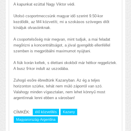
A kapunkat ezúttal Nagy Viktor védi.
Utolsó csoportmeccsünk magyar idő szerint 9.50-kor
kezdődik, az M4 közvetíti, mi a szokásos szöveges élőt
kínáljuk olvasóinknak.
A csoportelsőség már megvan, mint tudjuk, a mai feladat
megőrizni a koncentráltságot, a jóval gyengébb ellenféllel
szemben is megpróbálni maximumot nyújtani.
A fiúk korán keltek, s élettani okokból már hétkor reggeliztek.
A busz 9-kor indult az uszodába.
Zuhogó esőre ébredtünk Kazanyban. Az ég a teljes
horizonton szürke, tehát nem múló záporról van szó.
Valahogy minden vígasztalan, nem lehet könnyű most
argentínnak lenni ebben a városban!
CÍMKÉK:
élő közvetítés
Kazany
Magyarország-Argentína