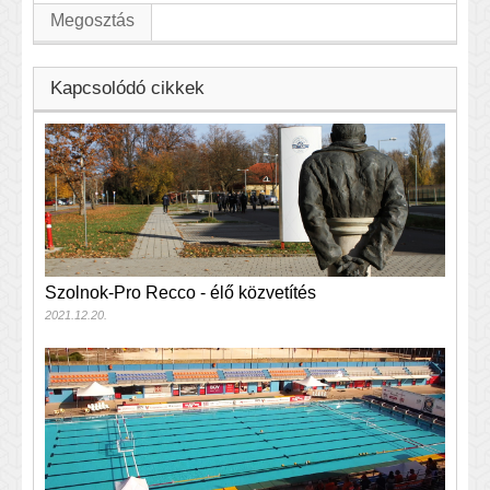
Megosztás
Kapcsolódó cikkek
Szolnok-Pro Recco - élő közvetítés
2021.12.20.