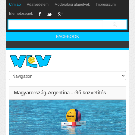
Címlap
Adatvédelem
Moderálási alapelvek
Impresszum
Elérhetőségek
FACEBOOK
Magyarország-Argentína - élő közvetítés