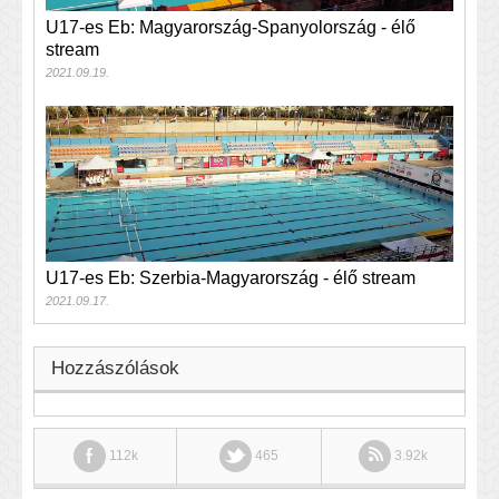
U17-es Eb: Magyarország-Spanyolország - élő
stream
2021.09.19.
U17-es Eb: Szerbia-Magyarország - élő stream
2021.09.17.
Hozzászólások
112k
465
3.92k