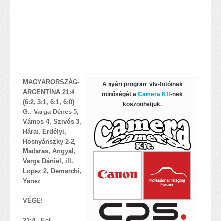
MAGYARORSZÁG-
A nyári program vlv-fotóinak
ARGENTÍNA 21:4
minőségét a
Camera Kft
-nek
(6:2, 3:1, 6:1, 6:0)
köszönhetjük.
G.: Varga Dénes 5,
Vámos 4, Szivós 3,
Hárai, Erdélyi,
Hosnyánszky 2-2,
Madaras, Angyal,
Varga Dániel, ill.
Lopez 2, Demarchi,
Yanez
​VÉGE!
21:4 -
Kell