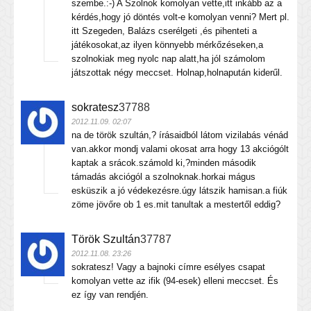
szembe.:-) A Szolnok komolyan vette,itt inkább az a
kérdés,hogy jó döntés volt-e komolyan venni? Mert pl.
itt Szegeden, Balázs cserélgeti ,és pihenteti a
játékosokat,az ilyen könnyebb mérkőzéseken,a
szolnokiak meg nyolc nap alatt,ha jól számolom
játszottak négy meccset. Holnap,holnapután kiderűl.
sokratesz
37788
2012.11.09. 02:07
na de török szultán,? írásaidból látom vizilabás vénád
van.akkor mondj valami okosat arra hogy 13 akciógólt
kaptak a srácok.számold ki,?minden második
támadás akciógól a szolnoknak.horkai mágus
esküszik a jó védekezésre.úgy látszik hamisan.a fiúk
zöme jövőre ob 1 es.mit tanultak a mestertől eddig?
Török Szultán
37787
2012.11.08. 23:26
sokratesz! Vagy a bajnoki címre esélyes csapat
komolyan vette az ifik (94-esek) elleni meccset. És
ez így van rendjén.