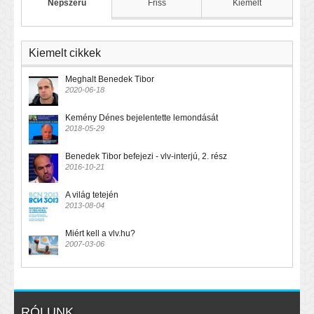
Népszerű
Friss
Kiemelt
Kiemelt cikkek
Meghalt Benedek Tibor
2020-06-18
Kemény Dénes bejelentette lemondását
2018-05-29
Benedek Tibor befejezi - vlv-interjú, 2. rész
2016-10-21
A világ tetején
2013-08-04
Miért kell a vlv.hu?
2007-03-06
RÓLUNK