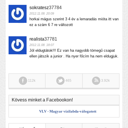
sokratesz
37784
2012.11.08. 20:09
horkai mágus szerint 3 4 év a lemaradás mióta itt van
ez a szám 6 7 re változott
realista
37781
2012.11.08. 18:07
Jól eldugtátok!!! Ez van ha nagyobb tömegű csapat
ellen játszik a junior . Ha nyer főcím ha nem eldugjuk.
112k
465
3.92k
Kövess minket a Facebookon!
VLV - Magyar vízilabda-válogatott