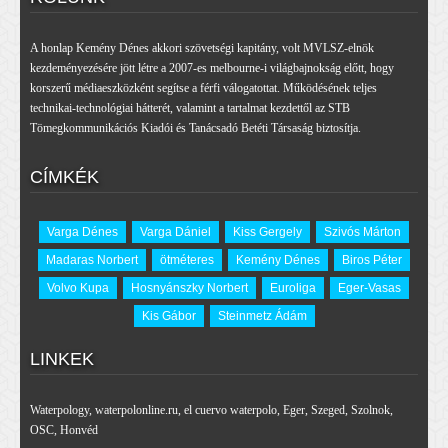
A honlap Kemény Dénes akkori szövetségi kapitány, volt MVLSZ-elnök
kezdeményezésére jött létre a 2007-es melbourne-i világbajnokság előtt, hogy
korszerű médiaeszközként segítse a férfi válogatottat. Működésének teljes
technikai-technológiai hátterét, valamint a tartalmat kezdettől az STB
Tömegkommunikációs Kiadói és Tanácsadó Betéti Társaság biztosítja.
CÍMKÉK
Varga Dénes
Varga Dániel
Kiss Gergely
Szivós Márton
Madaras Norbert
ötméteres
Kemény Dénes
Biros Péter
Volvo Kupa
Hosnyánszky Norbert
Euroliga
Eger-Vasas
Kis Gábor
Steinmetz Ádám
LINKEK
Waterpology
,
waterpolonline.ru
,
el cuervo waterpolo
,
Eger
,
Szeged
,
Szolnok
,
OSC
,
Honvéd