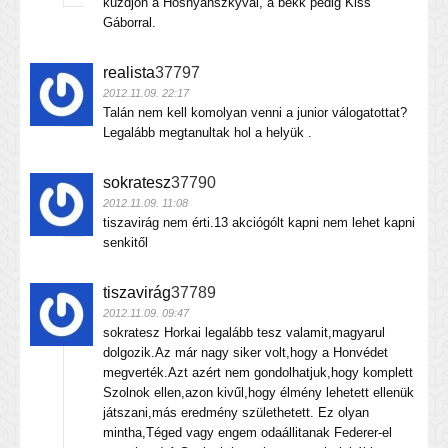
küzdjön a Hosnyánszkyval, a bekk pedig Kiss
Gáborral.
realista
37797
2012.11.09. 22:17
Talán nem kell komolyan venni a junior válogatottat?
Legalább megtanultak hol a helyük .
sokratesz
37790
2012.11.09. 11:08
tiszavirág nem érti.13 akciógólt kapni nem lehet kapni
senkitől
tiszavirág
37789
2012.11.09. 09:47
sokratesz Horkai legalább tesz valamit,magyarul
dolgozik.Az már nagy siker volt,hogy a Honvédet
megverték.Azt azért nem gondolhatjuk,hogy komplett
Szolnok ellen,azon kivűl,hogy élmény lehetett ellenük
játszani,más eredmény születhetett. Ez olyan
mintha,Téged vagy engem odaállitanak Federer-el