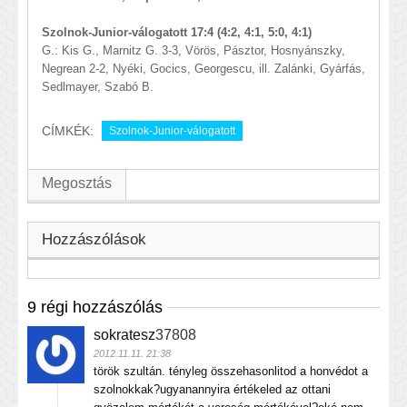
Szolnok-Junior-válogatott 17:4 (4:2, 4:1, 5:0, 4:1)
G.: Kis G., Marnitz G. 3-3, Vörös, Pásztor, Hosnyánszky,
Negrean 2-2, Nyéki, Gocics, Georgescu, ill. Zalánki, Gyárfás,
Sedlmayer, Szabó B.
CÍMKÉK:
Szolnok-Junior-válogatott
Megosztás
Hozzászólások
9 régi hozzászólás
sokratesz
37808
2012.11.11. 21:38
török szultán. tényleg összehasonlitod a honvédot a
szolnokkak?ugyanannyira értékeled az ottani