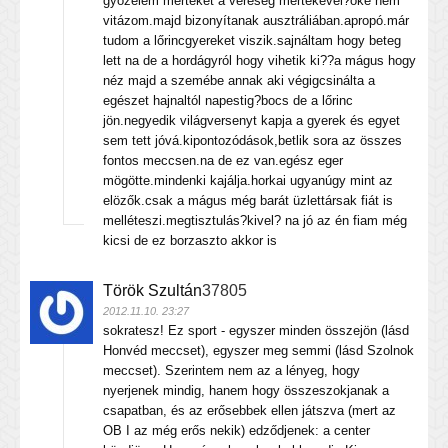
gyözelem mértékét a vereség mértékével?oké nem
vitázom.majd bizonyítanak ausztráliában.apropó.már
tudom a lőrincgyereket viszik.sajnáltam hogy beteg
lett na de a hordágyról hogy vihetik ki??a mágus hogy
néz majd a szemébe annak aki végigcsinálta a
egészet hajnaltól napestig?bocs de a lőrinc
jön.negyedik világversenyt kapja a gyerek és egyet
sem tett jóvá.kipontozódások,betlik sora az összes
fontos meccsen.na de ez van.egész eger
mögötte.mindenki kajálja.horkai ugyanúgy mint az
elözők.csak a mágus még barát üzlettársak fiát is
melléteszi.megtisztulás?kivel? na jó az én fiam még
kicsi de ez borzaszto akkor is
Török Szultán
37805
2012.11.10. 23:27
sokratesz! Ez sport - egyszer minden összejön (lásd
Honvéd meccset), egyszer meg semmi (lásd Szolnok
meccset). Szerintem nem az a lényeg, hogy
nyerjenek mindig, hanem hogy összeszokjanak a
csapatban, és az erősebbek ellen játszva (mert az
OB I az még erős nekik) edződjenek: a center