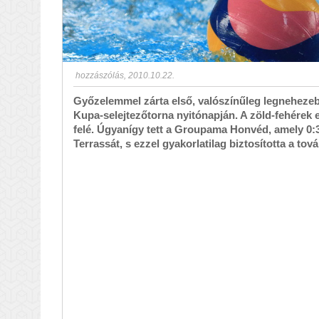
hozzászólás
,
2010.10.22.
Győzelemmel zárta első, valószínűleg legneheze
Kupa-selejtezőtorna nyitónapján. A zöld-fehérek e
felé. Úgyanígy tett a Groupama Honvéd, amely 0:3-
Terrassát, s ezzel gyakorlatilag biztosította a tov