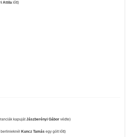
 Attila
lőtt)
 franciák kapuját
Jászberényi Gábor
védte)
 berlinieknél
Kuncz Tamás
egy gólt lőtt)