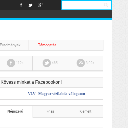
Eredmények
Támogatás
112k
465
3.92k
Kövess minket a Facebookon!
VLV - Magyar vízilabda-válogatott
Népszerű
Friss
Kiemelt