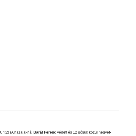
3, 4:2) (A hazaiaknál
Barát Ferenc
védett és 12 góljuk közül négyet-