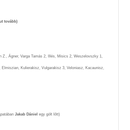
ut tovább)
h Z., Ágner, Varga Tamás 2, Illés, Misics 2, Weszelovszky 1,
, Elmiszian, Kulierakisz, Vulgarakisz 3, Veloniasz, Kacaunisz,
sapatában
Jakab Dániel
egy gólt lőtt)