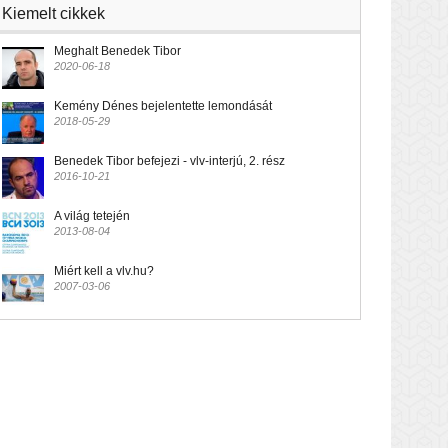
Kiemelt cikkek
Meghalt Benedek Tibor
2020-06-18
Kemény Dénes bejelentette lemondását
2018-05-29
Benedek Tibor befejezi - vlv-interjú, 2. rész
2016-10-21
A világ tetején
2013-08-04
Miért kell a vlv.hu?
2007-03-06