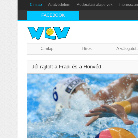
Címlap
Adatvédelem
Moderálási alapelvek
Impresszu
FACEBOOK
Címlap
Hírek
A válogatott
Jól rajtolt a Fradi és a Honvéd