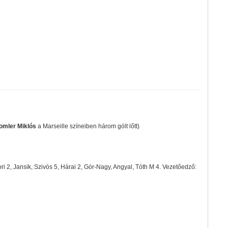
omler Miklós
a Marseille színeiben három gólt lőtt)
i 2, Jansik, Szivós 5, Hárai 2, Gór-Nagy, Angyal, Tóth M 4. Vezetőedző: