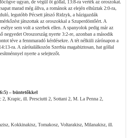
öcögve ugyan, de végül öt góllal, 13:8-ra verték az oroszokat.
sapat marad még állva, a románok az elején elhúztak 2:0-ra,
uló, legutóbb Pécsett játszó Ridzyk, a házigazdák
 mérkőzést játszottak az oroszokkal a Szuperdöntőért. A
esélye sem volt a szerbek ellen. A spanyolok pedig már az
első negyedet Oroszország nyerte 3:2-re, azonban a második
ontot téve a fennmaradó kérdésekre. A tét nélküli zárónapon a
k 14:13-ra. A zárótalálkozón Szerbia magabiztosan, hat góllal
esítménnyel nyerte a selejtezőt.
 6:5) – büntetőkkel
, Krapic, ill. Presciutti 2, Sottani 2, M. La Penna 2,
isz, Kokkinakisz, Tomakosz, Voltarakisz, Milanakisz, ill.