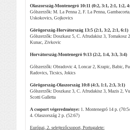
Olaszország-Montenegró 10:11 (0:2, 3:1, 2:1, 1:2, 4
Gólszerzők: M. La Penna 2, F. La Penna, Gambacorta, Ri
Uskokovics, Gojkovics
Görögország-Horvátország 13:5 (2:1, 3:2, 2:1, 6:1)
Gólszerzők: Doszkasz 5, C. Afrudakisz 3, Tomakosz 2, 
Kunac, Zivkovic
Horvátország-Montenegró 9:13 (2:2, 1:4, 3:3, 3:4)
Gólszerzők: Obradovic 4, Loncar 2, Krapic, Babic, Pask
Radovics, Ticsics, Jokics
Görögország-Olaszország 10:8 (4:3, 1:1, 2:3, 3:1)
Gólszerzők: Doszkasz 3, C. Afrudakisz 3, Mazis 2, Vulg
Scotti Galletta
A csoport végeredménye:
1. Montenegró 14 p. (70:54)
4. Olaszország 2 p. (52:67)
Európai, 2. selejtezőcsoport, Portugalete: