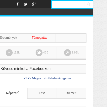
Eredmények
Támogatás
112k
465
3.92k
Kövess minket a Facebookon!
VLV - Magyar vízilabda-válogatott
Népszerű
Friss
Kiemelt