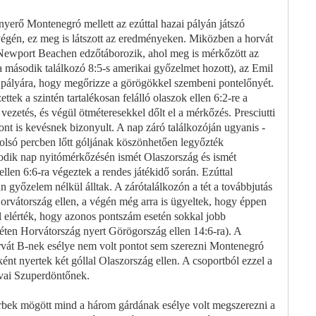
nyerő Montenegró mellett az ezúttal hazai pályán játszó
tvégén, ez meg is látszott az eredményeken. Miközben a horvát
 Newport Beachen edzőtáborozik, ahol meg is mérkőzött az
 a második találkozó 8:5-s amerikai győzelmet hozott), az Emil
tt pályára, hogy megőrizze a görögökkel szembeni pontelőnyét.
tek a szintén tartalékosan felálló olaszok ellen 6:2-re a
ezetés, és végül ötméteresekkel dőlt el a mérkőzés. Presciutti
ont is kevésnek bizonyult. A nap záró találkozóján ugyanis -
olsó percben lőtt góljának köszönhetően legyőzték
odik nap nyitómérkőzésén ismét Olaszország és ismét
llen 6:6-ra végeztek a rendes játékidő során. Ezúttal
 győzelem nélkül álltak. A zárótalálkozón a tét a továbbjutás
Horvátország ellen, a végén még arra is ügyeltek, hogy éppen
el elérték, hogy azonos pontszám esetén sokkal jobb
ten Horvátország nyert Görögország ellen 14:6-ra). A
orvát B-nek esélye nem volt pontot sem szerezni Montenegró
ént nyertek két góllal Olaszország ellen. A csoportból ezzel a
ovai Szuperdöntőnek.
rbek mögött mind a három gárdának esélye volt megszerezni a