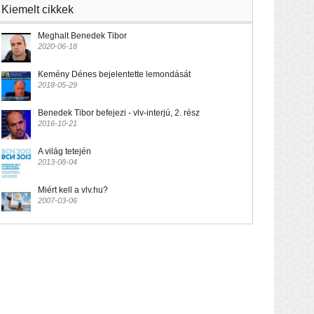
Kiemelt cikkek
Meghalt Benedek Tibor
2020-06-18
Kemény Dénes bejelentette lemondását
2018-05-29
Benedek Tibor befejezi - vlv-interjú, 2. rész
2016-10-21
A világ tetején
2013-08-04
Miért kell a vlv.hu?
2007-03-06