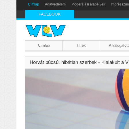
Címlap
Adatvédelem
Moderálási alapelvek
Impresszu
FACEBOOK
Címlap
Hírek
A válogatott
Horvát búcsú, hibátlan szerbek - Kialakult a