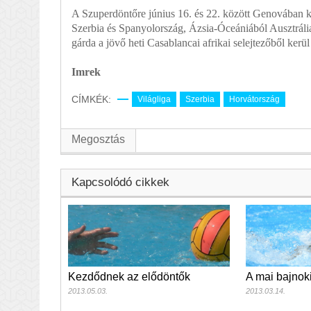
A Szuperdöntőre június 16. és 22. között Genovában 
Szerbia és Spanyolország, Ázsia-Óceániából Ausztráli
gárda a jövő heti Casablancai afrikai selejtezőből kerül 
Imrek
CÍMKÉK:
Világliga
Szerbia
Horvátország
Megosztás
Kapcsolódó cikkek
A mai bajnok
Kezdődnek az elődöntők
2013.03.14.
2013.05.03.