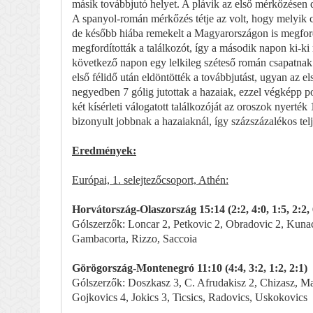
másik továbbjutó helyet. A plávik az első mérkőzésen d
A spanyol-román mérkőzés tétje az volt, hogy melyik c
de később hiába remekelt a Magyarországon is megford
megfordították a találkozót, így a második napon ki-ki
következő napon egy lelkileg széteső román csapatnak 
első félidő után eldöntötték a továbbjutást, ugyan az 
negyedben 7 gólig jutottak a hazaiak, ezzel végképp p
két kísérleti válogatott találkozóját az oroszok nyerté
bizonyult jobbnak a hazaiaknál, így százszázalékos telj
Eredmények:
Európai, 1. selejtezőcsoport, Athén:
Horvátország-Olaszország 15:14 (2:2, 4:0, 1:5, 2:2,
Gólszerzők: Loncar 2, Petkovic 2, Obradovic 2, Kunac 2
Gambacorta, Rizzo, Saccoia
Görögország-Montenegró 11:10 (4:4, 3:2, 1:2, 2:1)
Gólszerzők: Doszkasz 3, C. Afrudakisz 2, Chizasz, Maz
Gojkovics 4, Jokics 3, Ticsics, Radovics, Uskokovics