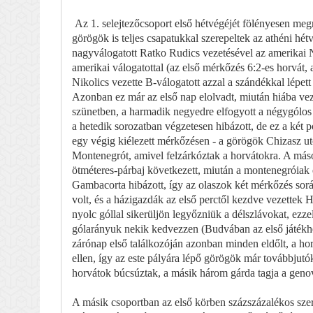
Az 1. selejtezőcsoport első hétvégéjét fölényesen meg
görögök is teljes csapatukkal szerepeltek az athéni hé
nagyválogatott Ratko Rudics vezetésével az amerikai
amerikai válogatottal (az első mérkőzés 6:2-es horvát,
Nikolics vezette B-válogatott azzal a szándékkal lépe
Azonban ez már az első nap elolvadt, miután hiába vezet
szünetben, a harmadik negyedre elfogyott a négygólos v
a hetedik sorozatban végzetesen hibázott, de ez a két p
egy végig kiélezett mérkőzésen - a görögök Chizasz ut
Montenegrót, amivel felzárkóztak a horvátokra. A más
ötméteres-párbaj következett, miután a montenegróiak e
Gambacorta hibázott, így az olaszok két mérkőzés során
volt, és a házigazdák az első perctől kezdve vezettek 
nyolc góllal sikerüljön legyőzniük a délszlávokat, ezz
gólarányuk nekik kedvezzen (Budvában az első játékhé
zárónap első találkozóján azonban minden eldőlt, a h
ellen, így az este pályára lépő görögök már továbbjutók
horvátok búcsúztak, a másik három gárda tagja a gen
A másik csoportban az első körben százszázalékos sze