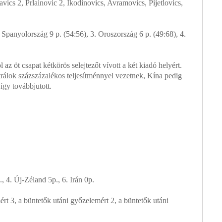
vics 2, Prlainovic 2, Ikodinovics, Avramovics, Pijetlovics,
. Spanyolország 9 p. (54:56), 3. Oroszország 6 p. (49:68), 4.
az öt csapat kétkörös selejtezőt vívott a két kiadó helyért.
sztrálok százszázalékos teljesítménnyel vezetnek, Kína pedig
így továbbjutott.
, 4. Új-Zéland 5p., 6. Irán 0p.
ért 3, a büntetők utáni győzelemért 2, a büntetők utáni