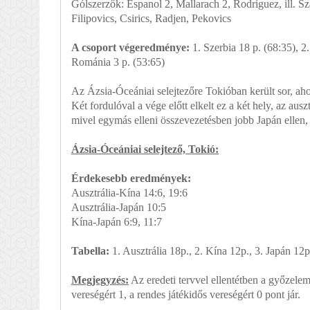
Gólszerzők: Espanol 2, Mallarach 2, Rodriguez, ill. Sza
Filipovics, Csirics, Radjen, Pekovics
A csoport végeredménye:
1. Szerbia 18 p. (68:35), 2
Románia 3 p. (53:65)
Az Ázsia-Óceániai selejtezőre Tokióban került sor, ahol 
Két fordulóval a vége előtt elkelt ez a két hely, az au
mivel egymás elleni összevezetésben jobb Japán ellen, 
Ázsia-Óceániai selejtező, Tokió:
Érdekesebb eredmények:
Ausztrália-Kína 14:6, 19:6
Ausztrália-Japán 10:5
Kína-Japán 6:9, 11:7
Tabella:
1. Ausztrália 18p., 2. Kína 12p., 3. Japán 12p.
Megjegyzés:
Az eredeti tervvel ellentétben a győzelem
vereségért 1, a rendes játékidős vereségért 0 pont jár.