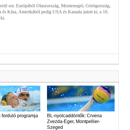
kerül sor. Európából Olaszország, Montenegró, Görögország,
a és Kína, Amerikából pedig USA és Kanada jutott ki, a 10.
ki.
i forduló programja
BL-nyolcaddöntők: Crvena
Zvezda-Eger, Montpellier-
Szeged