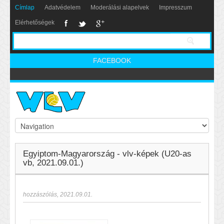
Címlap
Adatvédelem
Moderálási alapelvek
Impresszum
Elérhetőségek
FACEBOOK
Egyiptom-Magyarország - vlv-képek (U20-as
vb, 2021.09.01.)
hozzászólás
,
2021.09.01.