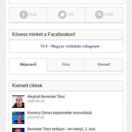
112k
465
3.92k
Kövess minket a Facebookon!
VLV - Magyar vízilabda-válogatott
Népszerű
Friss
Kiemelt
Kiemelt cikkek
Meghalt Benedek Tibor
2020-06-18
Kemény Dénes bejelentette lemondását
2018-05-29
Benedek Tibor befejezi - vlv-interjú, 2. rész