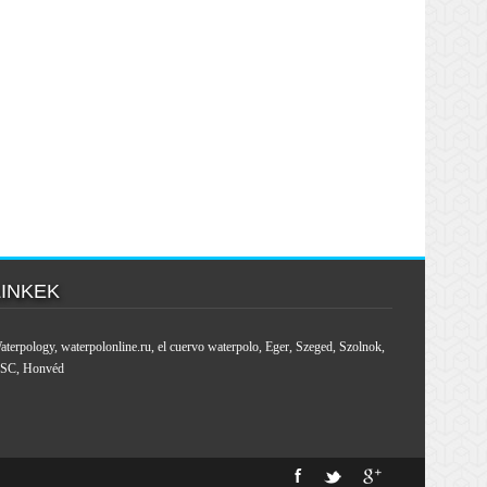
LINKEK
aterpology
,
waterpolonline.ru
,
el cuervo waterpolo
,
Eger
,
Szeged
,
Szolnok
,
SC
,
Honvéd