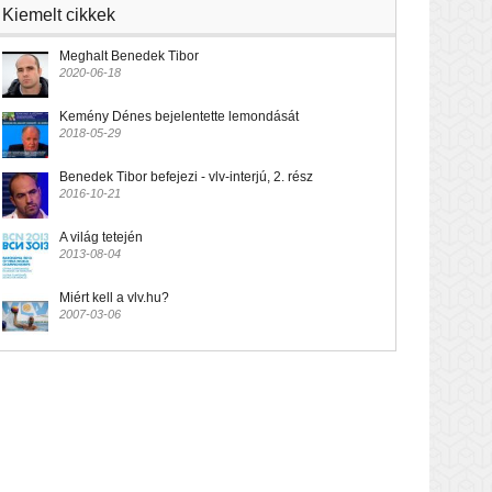
Kiemelt cikkek
Meghalt Benedek Tibor
2020-06-18
Kemény Dénes bejelentette lemondását
2018-05-29
Benedek Tibor befejezi - vlv-interjú, 2. rész
2016-10-21
A világ tetején
2013-08-04
Miért kell a vlv.hu?
2007-03-06