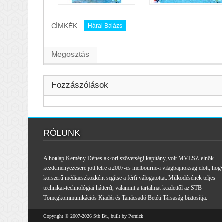
CÍMKÉK:
Hárai Balázs
Megosztás
Hozzászólások
RÓLUNK
A honlap Kemény Dénes akkori szövetségi kapitány, volt MVLSZ-elnök
kezdeményezésére jött létre a 2007-es melbourne-i világbajnokság előtt, hog
korszerű médiaeszközként segítse a férfi válogatottat. Működésének teljes
technikai-technológiai hátterét, valamint a tartalmat kezdettől az STB
Tömegkommunikációs Kiadói és Tanácsadó Betéti Társaság biztosítja.
Copyright © 2007-2026 Stb Bt., built by Pernick