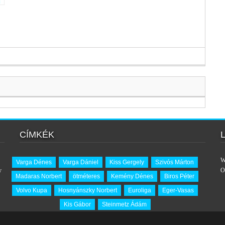
CÍMKÉK
W
Varga Dénes
Varga Dániel
Kiss Gergely
Szivós Márton
y
O
Madaras Norbert
ötméteres
Kemény Dénes
Biros Péter
Volvo Kupa
Hosnyánszky Norbert
Euroliga
Eger-Vasas
Kis Gábor
Steinmetz Ádám