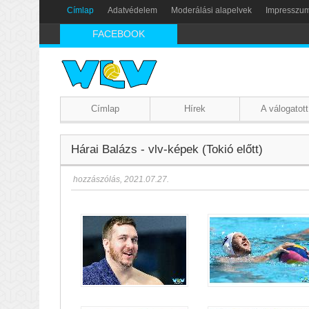
Címlap
Adatvédelem
Moderálási alapelvek
Impresszu
FACEBOOK
Címlap
Hírek
A válogatott
Hárai Balázs - vlv-képek (Tokió előtt)
hozzászólás
,
2021.07.27.