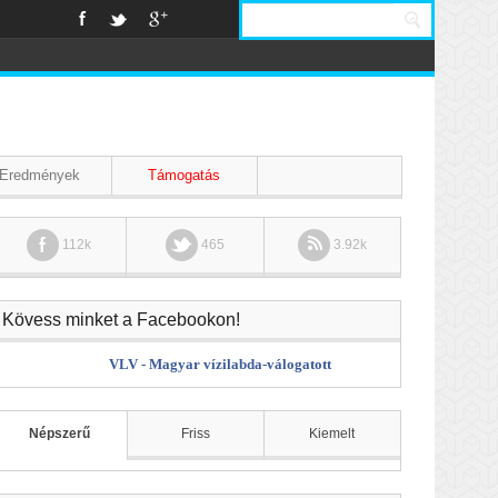
Eredmények
Támogatás
112k
465
3.92k
Kövess minket a Facebookon!
VLV - Magyar vízilabda-válogatott
Népszerű
Friss
Kiemelt