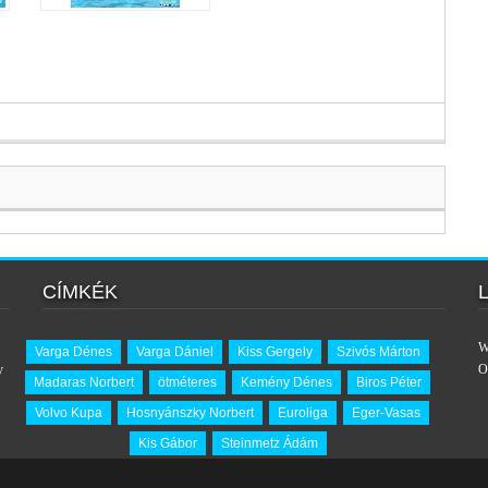
CÍMKÉK
W
Varga Dénes
Varga Dániel
Kiss Gergely
Szivós Márton
y
O
Madaras Norbert
ötméteres
Kemény Dénes
Biros Péter
Volvo Kupa
Hosnyánszky Norbert
Euroliga
Eger-Vasas
Kis Gábor
Steinmetz Ádám