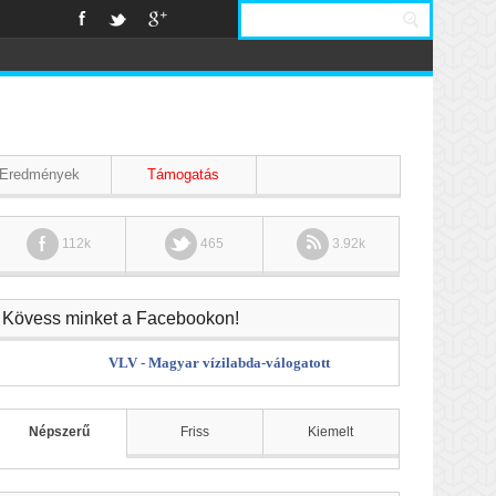
Eredmények
Támogatás
112k
465
3.92k
Kövess minket a Facebookon!
VLV - Magyar vízilabda-válogatott
Népszerű
Friss
Kiemelt