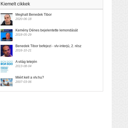
Kiemelt cikkek
Meghalt Benedek Tibor
2020-06-18
Kemény Dénes bejelentette lemondását
2018-05-29
Benedek Tibor befejezi - vlv-interjú, 2. rész
2016-10-21
A világ tetején
2013-08-04
Miért kell a vlv.hu?
2007-03-06