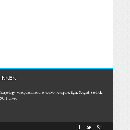
LINKEK
aterpology
,
waterpolonline.ru
,
el cuervo waterpolo
,
Eger
,
Szeged
,
Szolnok
,
SC
,
Honvéd