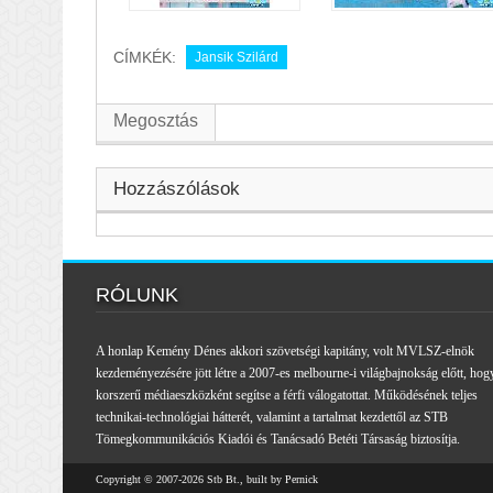
CÍMKÉK:
Jansik Szilárd
Megosztás
Hozzászólások
RÓLUNK
A honlap Kemény Dénes akkori szövetségi kapitány, volt MVLSZ-elnök
kezdeményezésére jött létre a 2007-es melbourne-i világbajnokság előtt, hog
korszerű médiaeszközként segítse a férfi válogatottat. Működésének teljes
technikai-technológiai hátterét, valamint a tartalmat kezdettől az STB
Tömegkommunikációs Kiadói és Tanácsadó Betéti Társaság biztosítja.
Copyright © 2007-2026 Stb Bt., built by Pernick