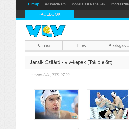
Címlap
Adatvédelem
Moderálási alapelvek
Impresszu
FACEBOOK
Címlap
Hírek
A válogatott
Jansik Szilárd - vlv-képek (Tokió előtt)
hozzászólás
,
2021.07.23.