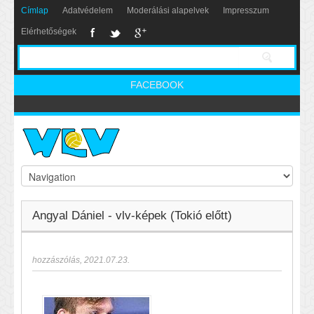
Címlap
Adatvédelem
Moderálási alapelvek
Impresszum
Elérhetőségek
FACEBOOK
Angyal Dániel - vlv-képek (Tokió előtt)
hozzászólás
,
2021.07.23.