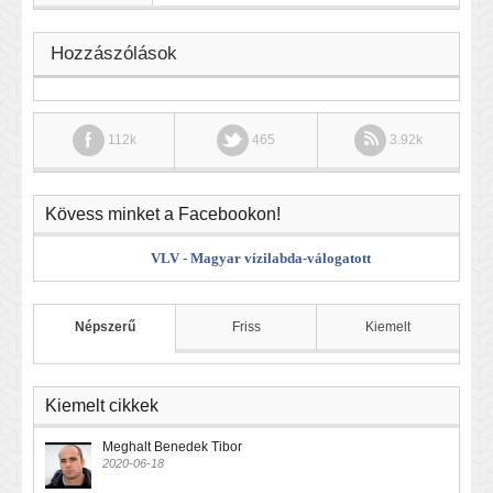
Hozzászólások
112k
465
3.92k
Kövess minket a Facebookon!
VLV - Magyar vízilabda-válogatott
Népszerű
Friss
Kiemelt
Kiemelt cikkek
Meghalt Benedek Tibor
2020-06-18