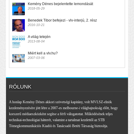
Kemény Dénes bejelentette lemondását
2018-05-29
Benedek Tibor befejezi - vlv-interjú, 2. rész
2016-10-21
A világ tetején
2013-08-04
Miért kell a vlv.hu?
2007-03-06
RÓLUNK
A honlap Kemény Dénes akkori szövetségi kapitány, volt MVLSZ-elnök
kezdeményezésére jött létre a 2007-es melbourne-i világbajnokság előtt, hogy
korszerű médiaeszközként segítse a férfi válogatottat. Működésének teljes
technikai-technológiai hátterét, valamint a tartalmat kezdettől az STB
Tömegkommunikációs Kiadói és Tanácsadó Betéti Társaság biztosítja.