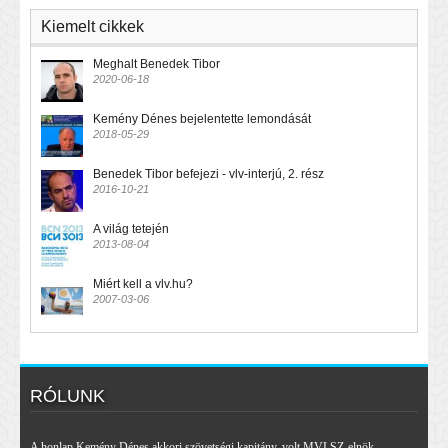
Kiemelt cikkek
Meghalt Benedek Tibor
2020-06-18
Kemény Dénes bejelentette lemondását
2018-05-29
Benedek Tibor befejezi - vlv-interjú, 2. rész
2016-10-21
A világ tetején
2013-08-04
Miért kell a vlv.hu?
2007-03-06
RÓLUNK
A honlap Kemény Dénes akkori szövetségi kapitány, volt MVLSZ-elnök