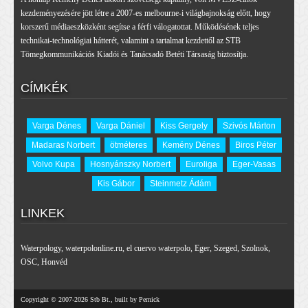
kezdeményezésére jött létre a 2007-es melbourne-i világbajnokság előtt, hogy
korszerű médiaeszközként segítse a férfi válogatottat. Működésének teljes
technikai-technológiai hátterét, valamint a tartalmat kezdettől az STB
Tömegkommunikációs Kiadói és Tanácsadó Betéti Társaság biztosítja.
CÍMKÉK
Varga Dénes
Varga Dániel
Kiss Gergely
Szivós Márton
Madaras Norbert
ötméteres
Kemény Dénes
Biros Péter
Volvo Kupa
Hosnyánszky Norbert
Euroliga
Eger-Vasas
Kis Gábor
Steinmetz Ádám
LINKEK
Waterpology
,
waterpolonline.ru
,
el cuervo waterpolo
,
Eger
,
Szeged
,
Szolnok
,
OSC
,
Honvéd
Copyright © 2007-2026 Stb Bt., built by Pernick