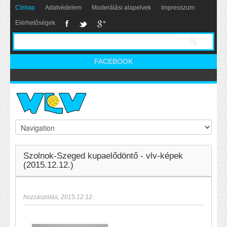
Címlap
Adatvédelem
Moderálási alapelvek
Impresszum
Elérhetőségek
FACEBOOK
Szolnok-Szeged kupaelődöntő - vlv-képek
(2015.12.12.)
hozzászólás
,
2015.12.12.