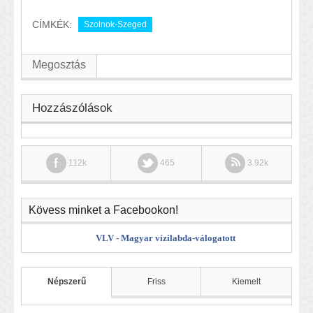
CÍMKÉK:
Szolnok-Szeged
Megosztás
Hozzászólások
112k
465
3.92k
Kövess minket a Facebookon!
VLV - Magyar vízilabda-válogatott
Népszerű
Friss
Kiemelt