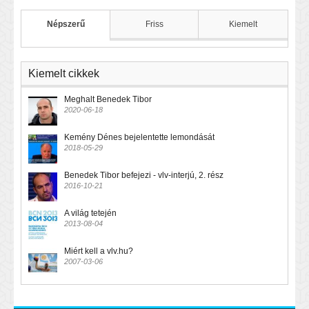
Népszerű
Friss
Kiemelt
Kiemelt cikkek
Meghalt Benedek Tibor
2020-06-18
Kemény Dénes bejelentette lemondását
2018-05-29
Benedek Tibor befejezi - vlv-interjú, 2. rész
2016-10-21
A világ tetején
2013-08-04
Miért kell a vlv.hu?
2007-03-06