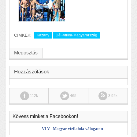
CÍMKÉK:
Kazany
Dél-Afrika-Magyarország
Megosztás
Hozzászólások
112k
465
3.92k
Kövess minket a Facebookon!
VLV - Magyar vízilabda-válogatott