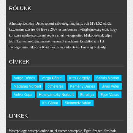
RÓLUNK
A honlap Kemény Dénes akkori szövetségi kapitány, volt MVLSZ-elnök
kezdeményezésére jött létre a 2007-es melbourne-i világbajnokság előtt, hogy
korszerű médiaeszközként segítse a férfi válogatottat. Működésének teljes
technikai-technológiai hátterét, valamint a tartalmat kezdettől az STB
Tömegkommunikációs Kiadói és Tanácsadó Betéti Társaság biztosítja.
CÍMKÉK
Varga Dénes
Varga Dániel
Kiss Gergely
Szivós Márton
Madaras Norbert
ötméteres
Kemény Dénes
Biros Péter
Volvo Kupa
Hosnyánszky Norbert
Euroliga
Eger-Vasas
Kis Gábor
Steinmetz Ádám
LINKEK
Waterpology
,
waterpolonline.ru
,
el cuervo waterpolo
,
Eger
,
Szeged
,
Szolnok
,