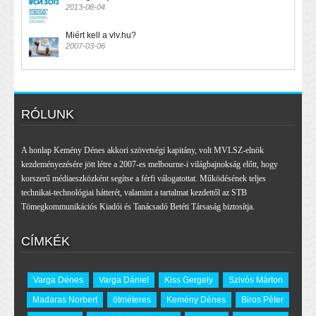
2013-08-04
Miért kell a vlv.hu?
2007-03-06
RÓLUNK
A honlap Kemény Dénes akkori szövetségi kapitány, volt MVLSZ-elnök
kezdeményezésére jött létre a 2007-es melbourne-i világbajnokság előtt, hogy
korszerű médiaeszközként segítse a férfi válogatottat. Működésének teljes
technikai-technológiai hátterét, valamint a tartalmat kezdettől az STB
Tömegkommunikációs Kiadói és Tanácsadó Betéti Társaság biztosítja.
CÍMKÉK
Varga Dénes
Varga Dániel
Kiss Gergely
Szivós Márton
Madaras Norbert
ötméteres
Kemény Dénes
Biros Péter