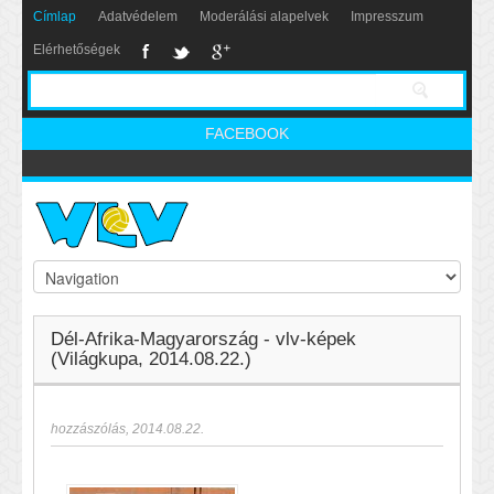
Címlap
Adatvédelem
Moderálási alapelvek
Impresszum
Elérhetőségek
FACEBOOK
Dél-Afrika-Magyarország - vlv-képek
(Világkupa, 2014.08.22.)
hozzászólás
,
2014.08.22.