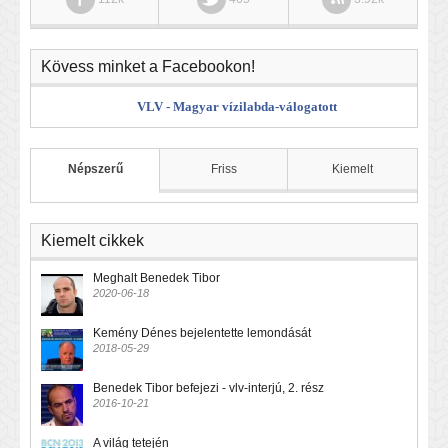
Kövess minket a Facebookon!
VLV - Magyar vízilabda-válogatott
Népszerű
Friss
Kiemelt
Kiemelt cikkek
Meghalt Benedek Tibor
2020-06-18
Kemény Dénes bejelentette lemondását
2018-05-29
Benedek Tibor befejezi - vlv-interjú, 2. rész
2016-10-21
A világ tetején