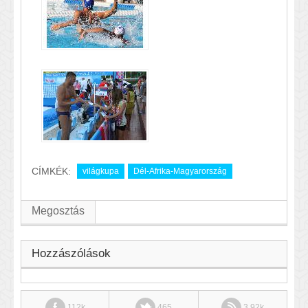
CÍMKÉK:
világkupa
Dél-Afrika-Magyarország
Megosztás
Hozzászólások
112k
465
3.92k