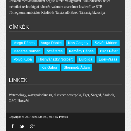
korszerű médiaeszközként segítse a férfi válogatottat. Működésének teljes
technikai-technológiai hátterét, valamint a tartalmat kezdettől az STB
Tömegkommunikációs Kiadói és Tanácsadó Betéti Társaság biztosítja.
CÍMKÉK
Varga Dénes
Varga Dániel
Kiss Gergely
Szivós Márton
Madaras Norbert
ötméteres
Kemény Dénes
Biros Péter
Volvo Kupa
Hosnyánszky Norbert
Euroliga
Eger-Vasas
Kis Gábor
Steinmetz Ádám
LINKEK
Waterpology
,
waterpolonline.ru
,
el cuervo waterpolo
,
Eger
,
Szeged
,
Szolnok
,
OSC
,
Honvéd
Copyright © 2007-2026 Stb Bt., built by Pernick