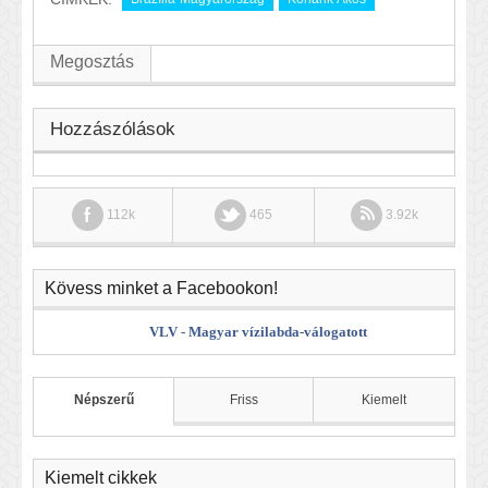
Megosztás
Hozzászólások
112k
465
3.92k
Kövess minket a Facebookon!
VLV - Magyar vízilabda-válogatott
Népszerű
Friss
Kiemelt
Kiemelt cikkek