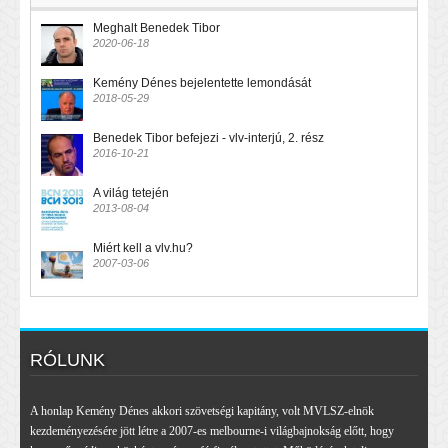
Meghalt Benedek Tibor
2020-06-18
Kemény Dénes bejelentette lemondását
2018-05-29
Benedek Tibor befejezi - vlv-interjú, 2. rész
2016-10-21
A világ tetején
2013-08-04
Miért kell a vlv.hu?
2007-03-06
RÓLUNK
A honlap Kemény Dénes akkori szövetségi kapitány, volt MVLSZ-elnök
kezdeményezésére jött létre a 2007-es melbourne-i világbajnokság előtt, hogy