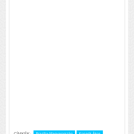
CÍMKÉK:
Brazília-Magyarország
Konarik Ákos