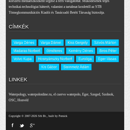
korszerű médiaeszközként segítse a férfi válogatottat. Működésének teljes
technikai-technológiai hátterét, valamint a tartalmat kezdettől az STB
Tömegkommunikációs Kiadói és Tanácsadó Betéti Társaság biztosítja.
CÍMKÉK
Varga Dénes
Varga Dániel
Kiss Gergely
Szivós Márton
Madaras Norbert
ötméteres
Kemény Dénes
Biros Péter
Volvo Kupa
Hosnyánszky Norbert
Euroliga
Eger-Vasas
Kis Gábor
Steinmetz Ádám
LINKEK
Waterpology
,
waterpolonline.ru
,
el cuervo waterpolo
,
Eger
,
Szeged
,
Szolnok
,
OSC
,
Honvéd
Copyright © 2007-2026 Stb Bt., built by Pernick