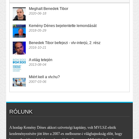
Meghalt Benedek Tibor
2020-06-18
Kemény Dénes bejelentette lemondását
2018-05-29
Benedek Tibor befejezi - vlv-interjú, 2. rész
2016-10-21
A világ tetején
2013-08-04
Miért kell a vlv.hu?
2007-03-06
RÓLUNK
A honlap Kemény Dénes akkori szövetségi kapitány, volt MVLSZ-elnök
kezdeményezésére jött létre a 2007-es melbourne-i világbajnokság előtt, hogy