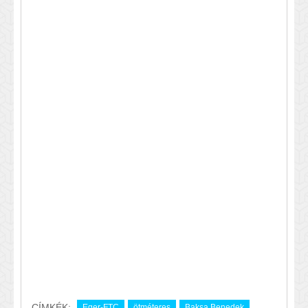
CÍMKÉK:
Eger-FTC
ötméteres
Baksa Benedek