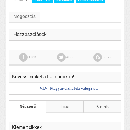
Megosztás
Hozzászólások
112k
465
3.92k
Kövess minket a Facebookon!
VLV - Magyar vízilabda-válogatott
Népszerű
Friss
Kiemelt
Kiemelt cikkek