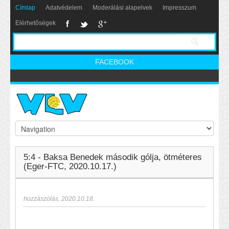
Címlap
Adatvédelem
Moderálási alapelvek
Impresszum
Elérhetőségek
FACEBOOK
5:4 - Baksa Benedek második gólja, ötméteres
(Eger-FTC, 2020.10.17.)
hozzászólás
,
2020.10.18.