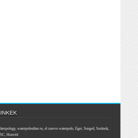
LINKEK
aterpology
,
waterpolonline.ru
,
el cuervo waterpolo
,
Eger
,
Szeged
,
Szolnok
,
SC
,
Honvéd