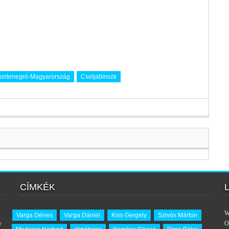
ontenegró-Magyarország
Cseljabinszk
CÍMKÉK
W
Varga Dénes
Varga Dániel
Kiss Gergely
Szivós Márton
y
O