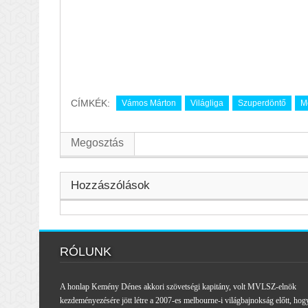
CÍMKÉK:
Vámos Márton
Világliga
Szuperdöntő
M
Megosztás
Hozzászólások
RÓLUNK
A honlap Kemény Dénes akkori szövetségi kapitány, volt MVLSZ-elnök
kezdeményezésére jött létre a 2007-es melbourne-i világbajnokság előtt, hog