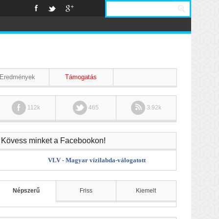
Eredmények
Támogatás
112k
465
3.92k
Kövess minket a Facebookon!
VLV - Magyar vízilabda-válogatott
Népszerű
Friss
Kiemelt