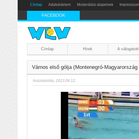
Címlap
Adatvédelem
Moderálási alapelvek
Impresszu
FACEBOOK
Címlap
Hírek
A válogatott
Vámos első gólja (Montenegró-Magyarország 
hozzászólás
,
2013.06.12.