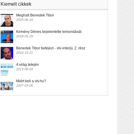
Kiemelt cikkek
Meghalt Benedek Tibor
2020-06-18
Kemény Dénes bejelentette lemondását
2018-05-29
Benedek Tibor befejezi - vlv-interjú, 2. rész
2016-10-21
A világ tetején
2013-08-04
Miért kell a vlv.hu?
2007-03-06