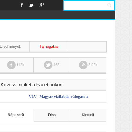
Eredmények
Támogatás
112k
465
3.92k
Kövess minket a Facebookon!
VLV - Magyar vízilabda-válogatott
Népszerű
Friss
Kiemelt