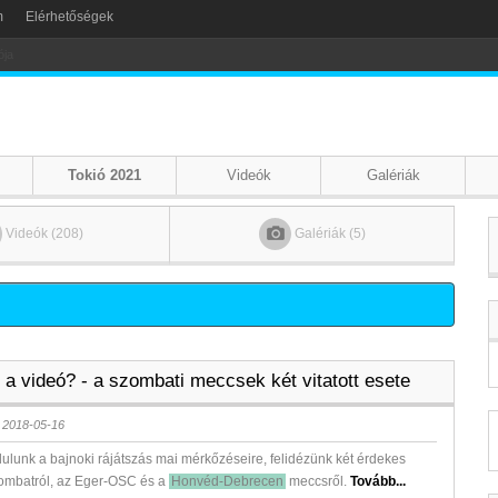
m
Elérhetőségek
Tokió 2021
Videók
Galériák
Videók (208)
Galériák (5)
 a videó? - a szombati meccsek két vitatott esete
 2018-05-16
rdulunk a bajnoki rájátszás mai mérkőzéseire, felidézünk két érdekes
zombatról, az Eger-OSC és a
Honvéd-Debrecen
meccsről.
Tovább...