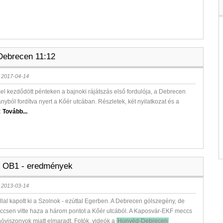
ebrecen 11:12
 2017-04-14
l kezdődött pénteken a bajnoki rájátszás első fordulója, a Debrecen
ányból fordítva nyert a Kőér utcában. Részletek, két nyilatkozat és a
:
Tovább...
e OB1 - eredmények
 2013-03-14
llal kapott ki a Szolnok - ezúttal Egerben. A Debrecen gólszegény, de
ccsen vitte haza a három pontot a Kőér utcából. A Kaposvár-EKF meccs
hóviszonyok miatt elmaradt. Fotók, videók a
Honvéd-Debrecen