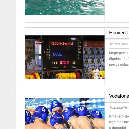
Honvéd-D
hozzászólás,
Meglepetésse
ötgólos hátr
meccs góljai
Vodafon
hozzászólás,
Ismét egy gó
izgalmas me
a dunántúli 