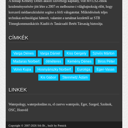
A honlap Kemény Dénes akkori szövetségi kapitány, volt MVLSZ-elnök
kezdeményezésére jött létre a 2007-es melbourne-i világbajnokság előtt, hogy
korszerű médiaeszközként segítse a férfi válogatottat. Működésének teljes
technikai-technológiai hátterét, valamint a tartalmat kezdettől az STB
Tömegkommunikációs Kiadói és Tanácsadó Betéti Társaság biztosítja.
CÍMKÉK
Varga Dénes
Varga Dániel
Kiss Gergely
Szivós Márton
Madaras Norbert
ötméteres
Kemény Dénes
Biros Péter
Volvo Kupa
Hosnyánszky Norbert
Euroliga
Eger-Vasas
Kis Gábor
Steinmetz Ádám
LINKEK
Waterpology
,
waterpolonline.ru
,
el cuervo waterpolo
,
Eger
,
Szeged
,
Szolnok
,
OSC
,
Honvéd
Copyright © 2007-2026 Stb Bt., built by Pernick