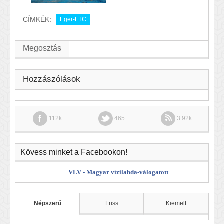
CÍMKÉK:
Eger-FTC
Megosztás
Hozzászólások
112k
465
3.92k
Kövess minket a Facebookon!
VLV - Magyar vízilabda-válogatott
Népszerű
Friss
Kiemelt