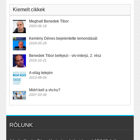
Kiemelt cikkek
Meghalt Benedek Tibor
2020-06-18
Kemény Dénes bejelentette lemondását
2018-05-29
Benedek Tibor befejezi - vlv-interjú, 2. rész
2016-10-21
A világ tetején
2013-08-04
Miért kell a vlv.hu?
2007-03-06
RÓLUNK