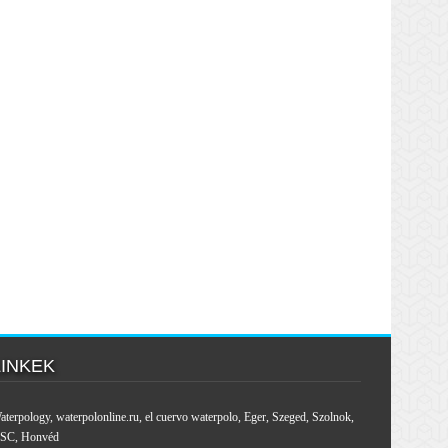
LINKEK
aterpology
,
waterpolonline.ru
,
el cuervo waterpolo
,
Eger
,
Szeged
,
Szolnok
,
SC
,
Honvéd