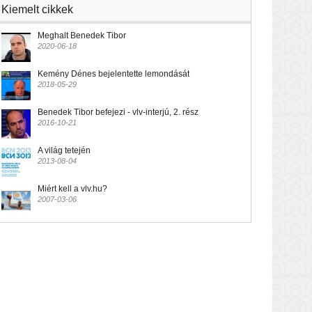
Kiemelt cikkek
Meghalt Benedek Tibor
2020-06-18
Kemény Dénes bejelentette lemondását
2018-05-29
Benedek Tibor befejezi - vlv-interjú, 2. rész
2016-10-21
A világ tetején
2013-08-04
Miért kell a vlv.hu?
2007-03-06