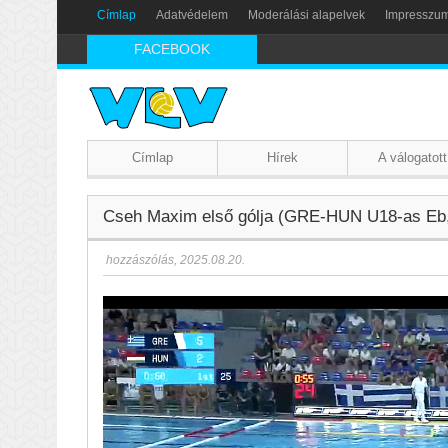
Címlap
Adatvédelem
Moderálási alapelvek
Impresszu
FACEBOOK
Címlap
Hírek
A válogatott
Cseh Maxim első gólja (GRE-HUN U18-as Eb,
hozzászólás
,
2025.08.20.