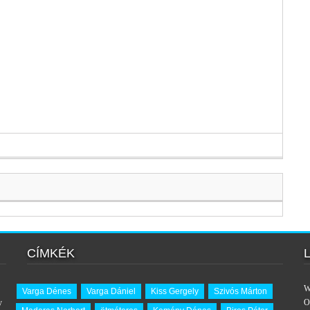
CÍMKÉK
W
Varga Dénes
Varga Dániel
Kiss Gergely
Szivós Márton
y
O