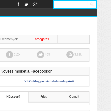
Eredmények
Támogatás
112k
465
3.92k
Kövess minket a Facebookon!
VLV - Magyar vízilabda-válogatott
Népszerű
Friss
Kiemelt