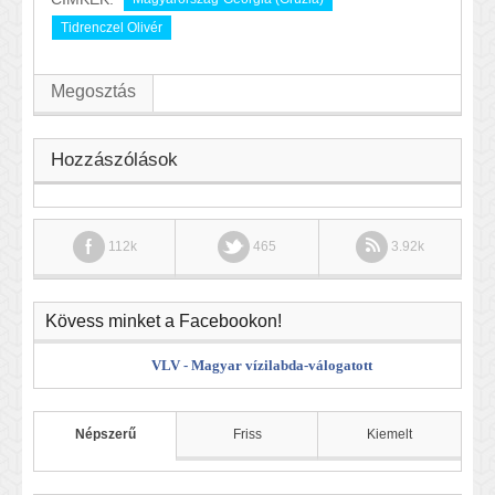
Tidrenczel Olivér
Megosztás
Hozzászólások
112k
465
3.92k
Kövess minket a Facebookon!
VLV - Magyar vízilabda-válogatott
Népszerű
Friss
Kiemelt