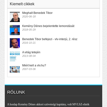
Kiemelt cikkek
Meghalt Benedek Tibor
2020-06-18
Kemény Dénes bejelentette lemondását
2018-05-29
Benedek Tibor befejezi - vlv-interjú, 2. rész
2016-10-21
A világ tetején
2013-08-04
Miért kell a vlv.hu?
2007-03-06
RÓLUNK
A honlap Kemény Dénes akkori szövetségi kapitány, volt MVLSZ-elnök