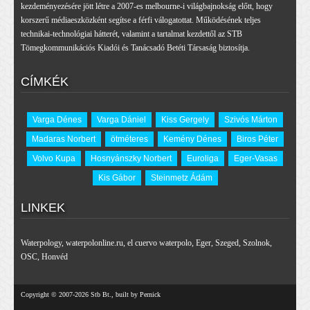
kezdeményezésére jött létre a 2007-es melbourne-i világbajnokság előtt, hogy
korszerű médiaeszközként segítse a férfi válogatottat. Működésének teljes
technikai-technológiai hátterét, valamint a tartalmat kezdettől az STB
Tömegkommunikációs Kiadói és Tanácsadó Betéti Társaság biztosítja.
CÍMKÉK
Varga Dénes
Varga Dániel
Kiss Gergely
Szivós Márton
Madaras Norbert
ötméteres
Kemény Dénes
Biros Péter
Volvo Kupa
Hosnyánszky Norbert
Euroliga
Eger-Vasas
Kis Gábor
Steinmetz Ádám
LINKEK
Waterpology
,
waterpolonline.ru
,
el cuervo waterpolo
,
Eger
,
Szeged
,
Szolnok
,
OSC
,
Honvéd
Copyright © 2007-2026 Stb Bt., built by Pernick