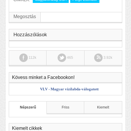
Megosztás
Hozzászólások
112k
465
3.92k
Kövess minket a Facebookon!
VLV - Magyar vízilabda-válogatott
Népszerű
Friss
Kiemelt
Kiemelt cikkek