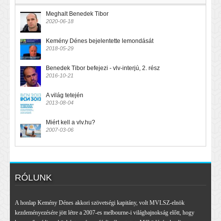
Meghalt Benedek Tibor
2020-06-18
Kemény Dénes bejelentette lemondását
2018-05-29
Benedek Tibor befejezi - vlv-interjú, 2. rész
2016-10-21
A világ tetején
2013-08-04
Miért kell a vlv.hu?
2007-03-06
RÓLUNK
A honlap Kemény Dénes akkori szövetségi kapitány, volt MVLSZ-elnök
kezdeményezésére jött létre a 2007-es melbourne-i világbajnokság előtt, hogy