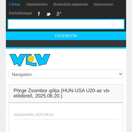
Címlap
Adatvédelem
Moderálási alapelvek
Impresszum
Elérhetőségek
FACEBOOK
Pörge Zsombor gólja (HUN-USA U20-as vb-
elődöntő, 2025.06.20.)
hozzászólás
,
2025.06.21.