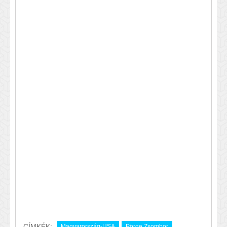
CÍMKÉK:
Magyarország-USA
Pörge Zsombor