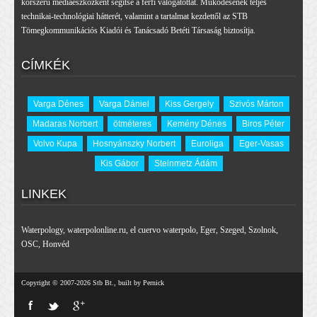
korszerű médiaeszközként segítse a férfi válogatottat. Működésének teljes
technikai-technológiai hátterét, valamint a tartalmat kezdettől az STB
Tömegkommunikációs Kiadói és Tanácsadó Betéti Társaság biztosítja.
CÍMKÉK
Varga Dénes
Varga Dániel
Kiss Gergely
Szivós Márton
Madaras Norbert
ötméteres
Kemény Dénes
Biros Péter
Volvo Kupa
Hosnyánszky Norbert
Euroliga
Eger-Vasas
Kis Gábor
Steinmetz Ádám
LINKEK
Waterpology
,
waterpolonline.ru
,
el cuervo waterpolo
,
Eger
,
Szeged
,
Szolnok
,
OSC
,
Honvéd
Copyright © 2007-2026 Stb Bt., built by Pernick