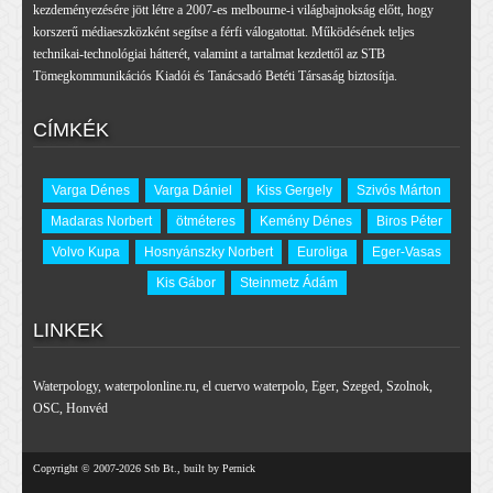
kezdeményezésére jött létre a 2007-es melbourne-i világbajnokság előtt, hogy
korszerű médiaeszközként segítse a férfi válogatottat. Működésének teljes
technikai-technológiai hátterét, valamint a tartalmat kezdettől az STB
Tömegkommunikációs Kiadói és Tanácsadó Betéti Társaság biztosítja.
CÍMKÉK
Varga Dénes
Varga Dániel
Kiss Gergely
Szivós Márton
Madaras Norbert
ötméteres
Kemény Dénes
Biros Péter
Volvo Kupa
Hosnyánszky Norbert
Euroliga
Eger-Vasas
Kis Gábor
Steinmetz Ádám
LINKEK
Waterpology
,
waterpolonline.ru
,
el cuervo waterpolo
,
Eger
,
Szeged
,
Szolnok
,
OSC
,
Honvéd
Copyright © 2007-2026 Stb Bt., built by Pernick