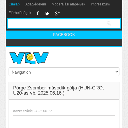
Címlap
Adatvédelem
Moderálási alapelvek
Impresszum
Elérhetőségek
FACEBOOK
Pörge Zsombor második gólja (HUN-CRO,
U20-as vb, 2025.06.16.)
hozzászólás
,
2025.06.17.