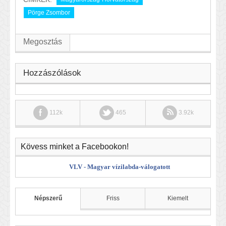
Pörge Zsombor
Megosztás
Hozzászólások
112k
465
3.92k
Kövess minket a Facebookon!
VLV - Magyar vízilabda-válogatott
Népszerű
Friss
Kiemelt