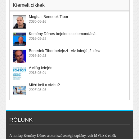
Kiemelt cikkek
Meghalt Benedek Tibor
2020-06-18
Kemény Dénes bejelentette lemondását
2018-05-29
Benedek Tibor befejezi - vlv-interjú, 2. rész
2016-10-21
A világ tetején
2013-08-04
Miért kell a vlv.hu?
2007-03-06
RÓLUNK
A honlap Kemény Dénes akkori szövetségi kapitány, volt MVLSZ-elnök