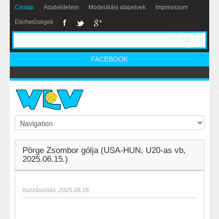
Címlap
Adatvédelem
Moderálási alapelvek
Impresszum
Elérhetőségek
FACEBOOK
Pörge Zsombor gólja (USA-HUN, U20-as vb,
2025.06.15.)
hozzászólás
,
2025.06.16.