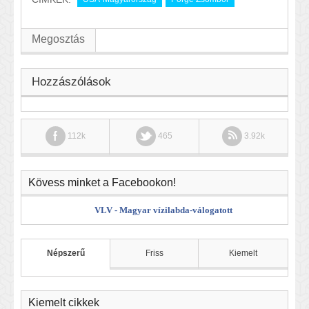
Megosztás
Hozzászólások
112k
465
3.92k
Kövess minket a Facebookon!
VLV - Magyar vízilabda-válogatott
Népszerű
Friss
Kiemelt
Kiemelt cikkek