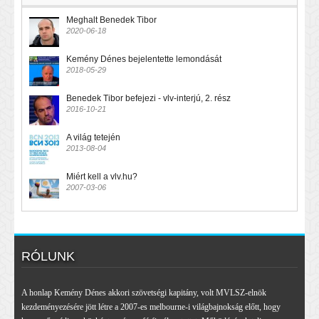
Meghalt Benedek Tibor
2020-06-18
Kemény Dénes bejelentette lemondását
2018-05-29
Benedek Tibor befejezi - vlv-interjú, 2. rész
2016-10-21
A világ tetején
2013-08-04
Miért kell a vlv.hu?
2007-03-06
RÓLUNK
A honlap Kemény Dénes akkori szövetségi kapitány, volt MVLSZ-elnök
kezdeményezésére jött létre a 2007-es melbourne-i világbajnokság előtt, hogy