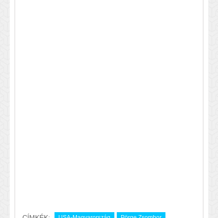
CÍMKÉK:
USA-Magyarország
Pörge Zsombor