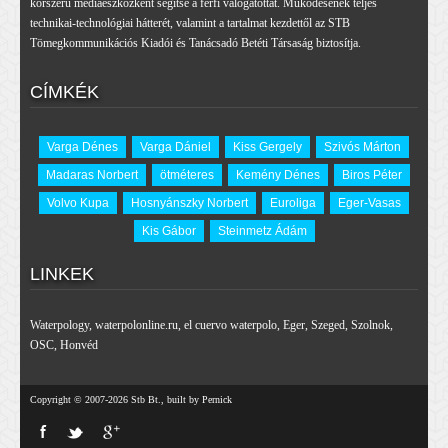
korszerű médiaeszközként segítse a férfi válogatottat. Működésének teljes
technikai-technológiai hátterét, valamint a tartalmat kezdettől az STB
Tömegkommunikációs Kiadói és Tanácsadó Betéti Társaság biztosítja.
CÍMKÉK
Varga Dénes
Varga Dániel
Kiss Gergely
Szivós Márton
Madaras Norbert
ötméteres
Kemény Dénes
Biros Péter
Volvo Kupa
Hosnyánszky Norbert
Euroliga
Eger-Vasas
Kis Gábor
Steinmetz Ádám
LINKEK
Waterpology
,
waterpolonline.ru
,
el cuervo waterpolo
,
Eger
,
Szeged
,
Szolnok
,
OSC
,
Honvéd
Copyright © 2007-2026 Stb Bt., built by Pernick