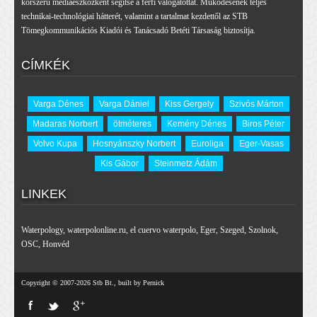
korszerű médiaeszközként segítse a férfi válogatottat. Működésének teljes
technikai-technológiai hátterét, valamint a tartalmat kezdettől az STB
Tömegkommunikációs Kiadói és Tanácsadó Betéti Társaság biztosítja.
CÍMKÉK
Varga Dénes
Varga Dániel
Kiss Gergely
Szivós Márton
Madaras Norbert
ötméteres
Kemény Dénes
Biros Péter
Volvo Kupa
Hosnyánszky Norbert
Euroliga
Eger-Vasas
Kis Gábor
Steinmetz Ádám
LINKEK
Waterpology
,
waterpolonline.ru
,
el cuervo waterpolo
,
Eger
,
Szeged
,
Szolnok
,
OSC
,
Honvéd
Copyright © 2007-2026 Stb Bt., built by Pernick