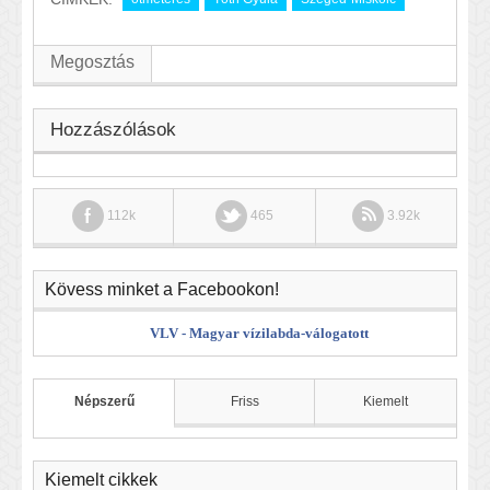
Megosztás
Hozzászólások
112k
465
3.92k
Kövess minket a Facebookon!
VLV - Magyar vízilabda-válogatott
Népszerű
Friss
Kiemelt
Kiemelt cikkek