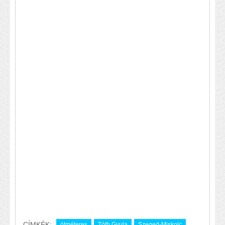
CÍMKÉK:
ötméteres
Tóth Gyula
Szeged-Miskolc