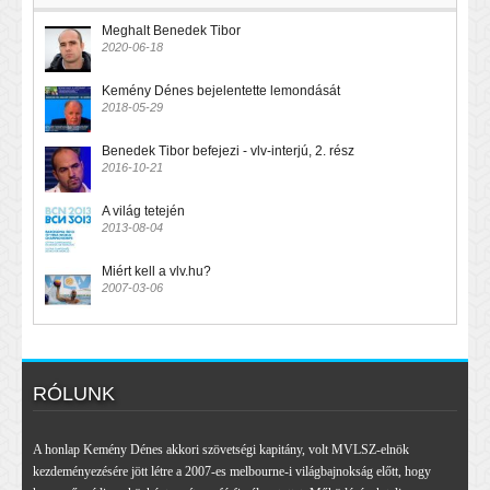
Meghalt Benedek Tibor
2020-06-18
Kemény Dénes bejelentette lemondását
2018-05-29
Benedek Tibor befejezi - vlv-interjú, 2. rész
2016-10-21
A világ tetején
2013-08-04
Miért kell a vlv.hu?
2007-03-06
RÓLUNK
A honlap Kemény Dénes akkori szövetségi kapitány, volt MVLSZ-elnök
kezdeményezésére jött létre a 2007-es melbourne-i világbajnokság előtt, hogy