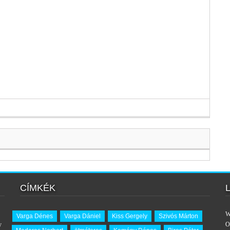
CÍMKÉK
W
Varga Dénes
Varga Dániel
Kiss Gergely
Szivós Márton
y
O