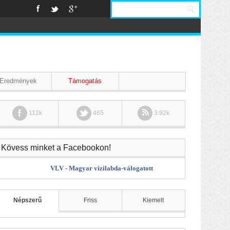
Eredmények
Támogatás
112k
465
3.92k
Kövess minket a Facebookon!
VLV - Magyar vízilabda-válogatott
Népszerű
Friss
Kiemelt