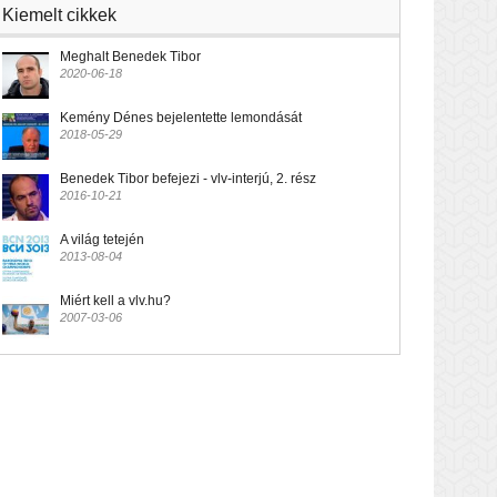
Kiemelt cikkek
Meghalt Benedek Tibor
2020-06-18
Kemény Dénes bejelentette lemondását
2018-05-29
Benedek Tibor befejezi - vlv-interjú, 2. rész
2016-10-21
A világ tetején
2013-08-04
Miért kell a vlv.hu?
2007-03-06