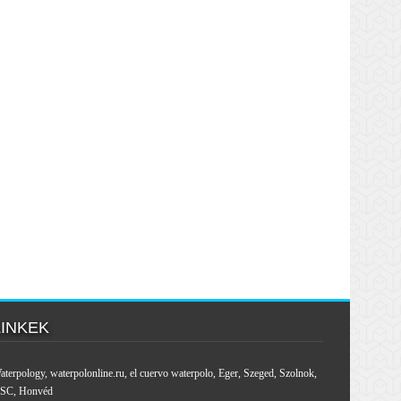
LINKEK
aterpology
,
waterpolonline.ru
,
el cuervo waterpolo
,
Eger
,
Szeged
,
Szolnok
,
SC
,
Honvéd