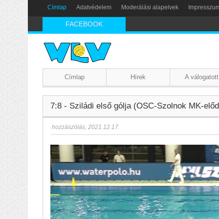
Címlap
Adatvédelem
Moderálási alapelvek
Impresszu
FACEBOOK
Címlap
Hírek
A válogatott
7:8 - Sziládi első gólja (OSC-Szolnok MK-előd
hozzászólás
,
2021.12.17.