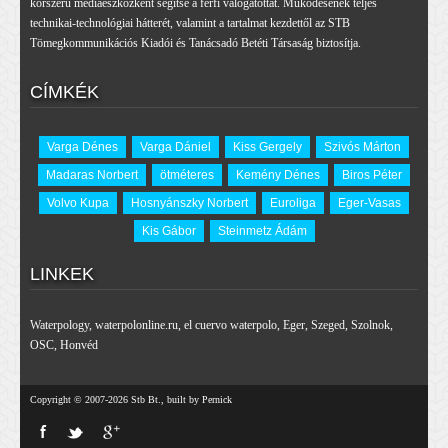
korszerű médiaeszközként segítse a férfi válogatottat. Működésének teljes
technikai-technológiai hátterét, valamint a tartalmat kezdettől az STB
Tömegkommunikációs Kiadói és Tanácsadó Betéti Társaság biztosítja.
CÍMKÉK
Varga Dénes
Varga Dániel
Kiss Gergely
Szivós Márton
Madaras Norbert
ötméteres
Kemény Dénes
Biros Péter
Volvo Kupa
Hosnyánszky Norbert
Euroliga
Eger-Vasas
Kis Gábor
Steinmetz Ádám
LINKEK
Waterpology
,
waterpolonline.ru
,
el cuervo waterpolo
,
Eger
,
Szeged
,
Szolnok
,
OSC
,
Honvéd
Copyright © 2007-2026 Stb Bt., built by Pernick