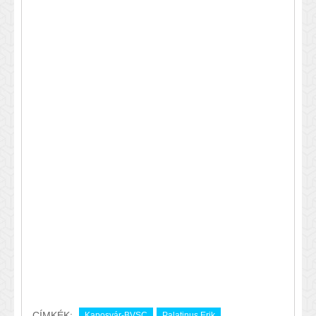
CÍMKÉK:
Kaposvár-BVSC
Palatinus Erik