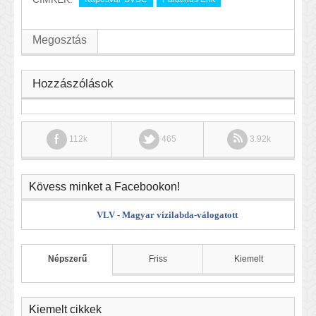
Megosztás
Hozzászólások
112k
465
3.92k
Kövess minket a Facebookon!
VLV - Magyar vízilabda-válogatott
Népszerű
Friss
Kiemelt
Kiemelt cikkek