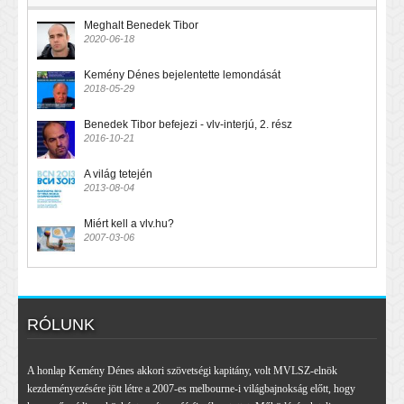
Meghalt Benedek Tibor
2020-06-18
Kemény Dénes bejelentette lemondását
2018-05-29
Benedek Tibor befejezi - vlv-interjú, 2. rész
2016-10-21
A világ tetején
2013-08-04
Miért kell a vlv.hu?
2007-03-06
RÓLUNK
A honlap Kemény Dénes akkori szövetségi kapitány, volt MVLSZ-elnök
kezdeményezésére jött létre a 2007-es melbourne-i világbajnokság előtt, hogy