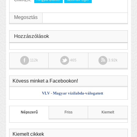
Megosztás
Hozzászólások
112k
465
3.92k
Kövess minket a Facebookon!
VLV - Magyar vízilabda-válogatott
Népszerű
Friss
Kiemelt
Kiemelt cikkek