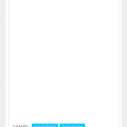
CÍMKÉK:
Angyal Dániel
Szolnok-Eger