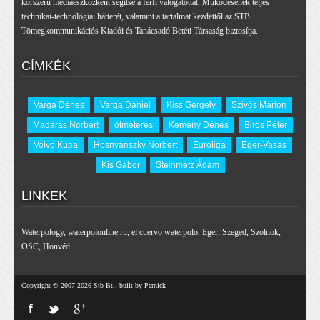
korszerű médiaeszközként segítse a férfi válogatottat. Működésének teljes
technikai-technológiai hátterét, valamint a tartalmat kezdettől az STB
Tömegkommunikációs Kiadói és Tanácsadó Betéti Társaság biztosítja.
CÍMKÉK
Varga Dénes
Varga Dániel
Kiss Gergely
Szivós Márton
Madaras Norbert
ötméteres
Kemény Dénes
Biros Péter
Volvo Kupa
Hosnyánszky Norbert
Euroliga
Eger-Vasas
Kis Gábor
Steinmetz Ádám
LINKEK
Waterpology
,
waterpolonline.ru
,
el cuervo waterpolo
,
Eger
,
Szeged
,
Szolnok
,
OSC
,
Honvéd
Copyright © 2007-2026 Stb Bt., built by Pernick