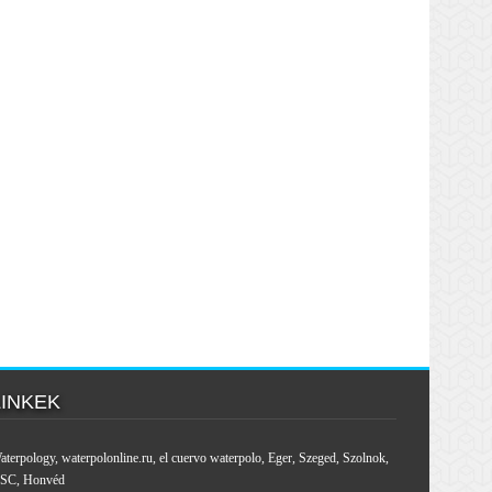
LINKEK
aterpology
,
waterpolonline.ru
,
el cuervo waterpolo
,
Eger
,
Szeged
,
Szolnok
,
SC
,
Honvéd