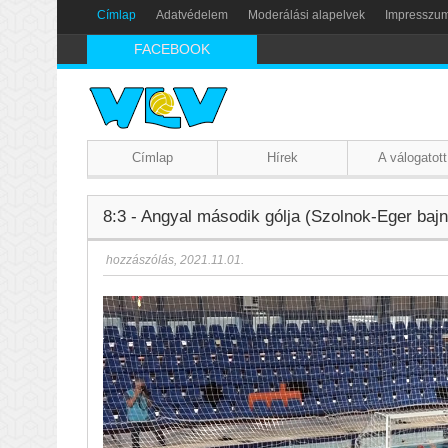
Címlap
Adatvédelem
Moderálási alapelvek
Impresszu
FACEBOOK
Címlap
Hírek
A válogatott
8:3 - Angyal második gólja (Szolnok-Eger bajn
hozzászólás
,
2021.11.01.