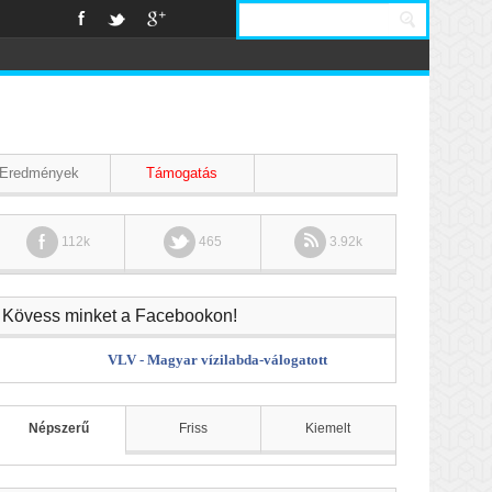
Eredmények
Támogatás
112k
465
3.92k
Kövess minket a Facebookon!
VLV - Magyar vízilabda-válogatott
Népszerű
Friss
Kiemelt