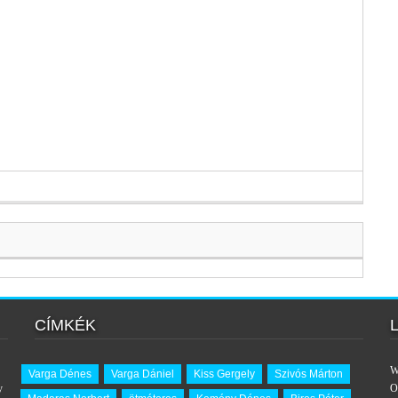
CÍMKÉK
W
Varga Dénes
Varga Dániel
Kiss Gergely
Szivós Márton
y
O