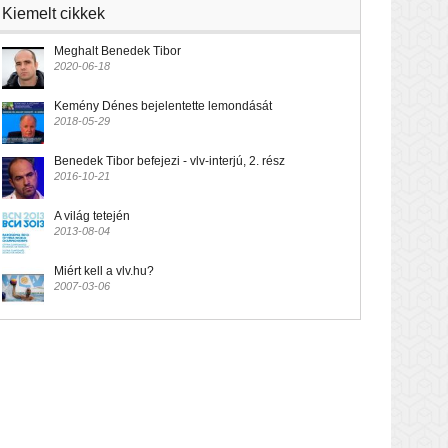
Kiemelt cikkek
Meghalt Benedek Tibor
2020-06-18
Kemény Dénes bejelentette lemondását
2018-05-29
Benedek Tibor befejezi - vlv-interjú, 2. rész
2016-10-21
A világ tetején
2013-08-04
Miért kell a vlv.hu?
2007-03-06