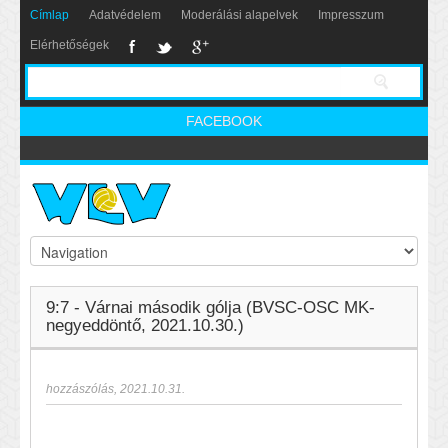
Címlap
Adatvédelem
Moderálási alapelvek
Impresszum
Elérhetőségek
FACEBOOK
9:7 - Várnai második gólja (BVSC-OSC MK-
negyeddöntő, 2021.10.30.)
hozzászólás
,
2021.10.31.