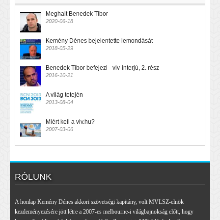
Meghalt Benedek Tibor
2020-06-18
Kemény Dénes bejelentette lemondását
2018-05-29
Benedek Tibor befejezi - vlv-interjú, 2. rész
2016-10-21
A világ tetején
2013-08-04
Miért kell a vlv.hu?
2007-03-06
RÓLUNK
A honlap Kemény Dénes akkori szövetségi kapitány, volt MVLSZ-elnök
kezdeményezésére jött létre a 2007-es melbourne-i világbajnokság előtt, hogy