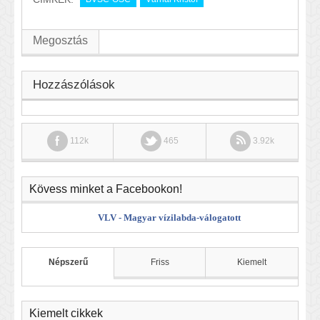
Megosztás
Hozzászólások
112k
465
3.92k
Kövess minket a Facebookon!
VLV - Magyar vízilabda-válogatott
Népszerű
Friss
Kiemelt
Kiemelt cikkek