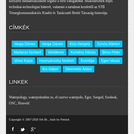
korszerű médiaeszközként segítse a férfi válogatottat. Működésének teljes
technikai-technológiai hátterét, valamint a tartalmat kezdettől az STB
Tömegkommunikációs Kiadói és Tanácsadó Betéti Társaság biztosítja.
CÍMKÉK
Varga Dénes
Varga Dániel
Kiss Gergely
Szivós Márton
Madaras Norbert
ötméteres
Kemény Dénes
Biros Péter
Volvo Kupa
Hosnyánszky Norbert
Euroliga
Eger-Vasas
Kis Gábor
Steinmetz Ádám
LINKEK
Waterpology
,
waterpolonline.ru
,
el cuervo waterpolo
,
Eger
,
Szeged
,
Szolnok
,
OSC
,
Honvéd
Copyright © 2007-2026 Stb Bt., built by Pernick