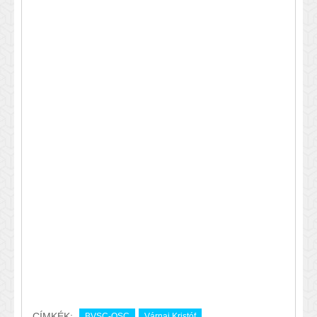
CÍMKÉK:
BVSC-OSC
Várnai Kristóf