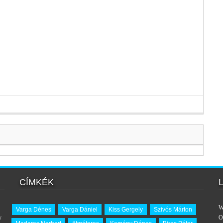
CÍMKÉK
W
Varga Dénes
Varga Dániel
Kiss Gergely
Szivós Márton
y
O