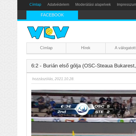
Címlap
Adatvédelem
Moderálási alapelvek
Impresszu
FACEBOOK
Címlap
Hírek
A válogatott
6:2 - Burián első gólja (OSC-Steaua Bukarest,
hozzászólás
,
2021.10.28.