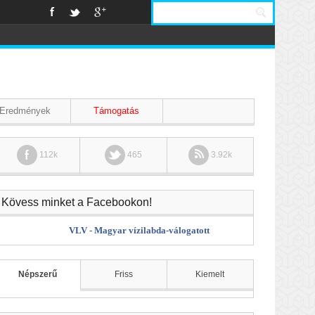
Eredmények
Támogatás
112k
465
3.92k
Kövess minket a Facebookon!
VLV - Magyar vízilabda-válogatott
Népszerű
Friss
Kiemelt