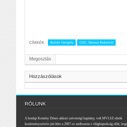
CÍMKÉK:
Burián Gergely
OSC-Steaua Bukarest
Megosztás
Hozzászólások
RÓLUNK
A honlap Kemény Dénes akkori szövetségi kapitány, volt MVLSZ-elnök
kezdeményezésére jött létre a 2007-es melbourne-i világbajnokság előtt, hog