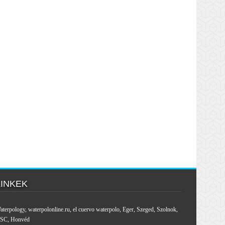
LINKEK
aterpology
,
waterpolonline.ru
,
el cuervo waterpolo
,
Eger
,
Szeged
,
Szolnok
,
SC
,
Honvéd