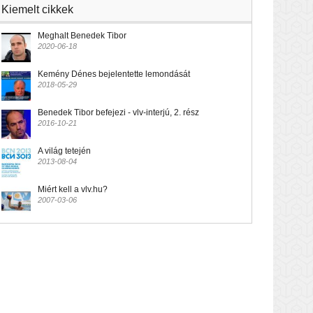
Kiemelt cikkek
Meghalt Benedek Tibor
2020-06-18
Kemény Dénes bejelentette lemondását
2018-05-29
Benedek Tibor befejezi - vlv-interjú, 2. rész
2016-10-21
A világ tetején
2013-08-04
Miért kell a vlv.hu?
2007-03-06