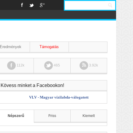
Eredmények
Támogatás
112k
465
3.92k
Kövess minket a Facebookon!
VLV - Magyar vízilabda-válogatott
Népszerű
Friss
Kiemelt