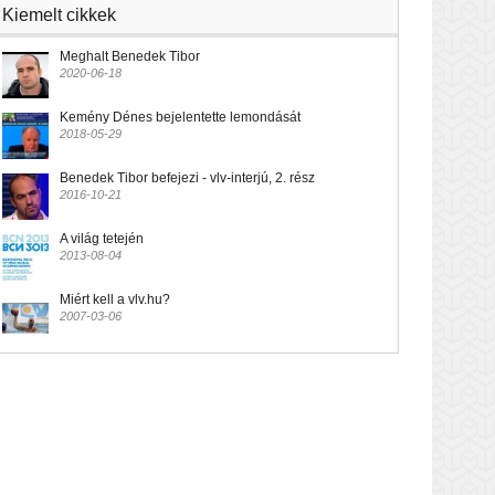
Kiemelt cikkek
Meghalt Benedek Tibor
2020-06-18
Kemény Dénes bejelentette lemondását
2018-05-29
Benedek Tibor befejezi - vlv-interjú, 2. rész
2016-10-21
A világ tetején
2013-08-04
Miért kell a vlv.hu?
2007-03-06