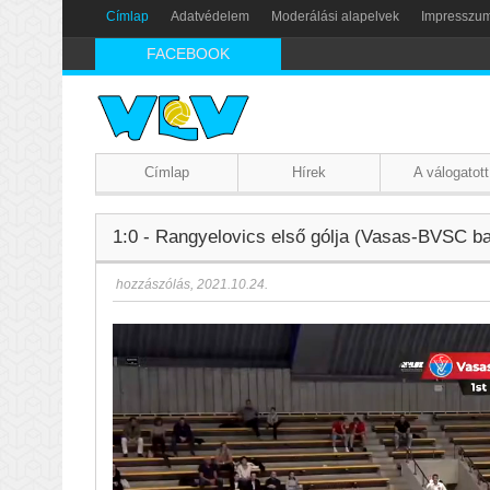
Címlap
Adatvédelem
Moderálási alapelvek
Impresszu
FACEBOOK
Címlap
Hírek
A válogatott
1:0 - Rangyelovics első gólja (Vasas-BVSC ba
hozzászólás
,
2021.10.24.