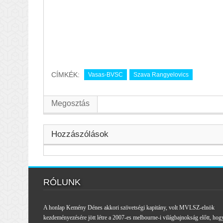
CÍMKÉK:
Vasas-BVSC
Szava Rangyelovics
Megosztás
Hozzászólások
RÓLUNK
A honlap Kemény Dénes akkori szövetségi kapitány, volt MVLSZ-elnök
kezdeményezésére jött létre a 2007-es melbourne-i világbajnokság előtt, hog