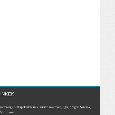
LINKEK
aterpology
,
waterpolonline.ru
,
el cuervo waterpolo
,
Eger
,
Szeged
,
Szolnok
,
SC
,
Honvéd