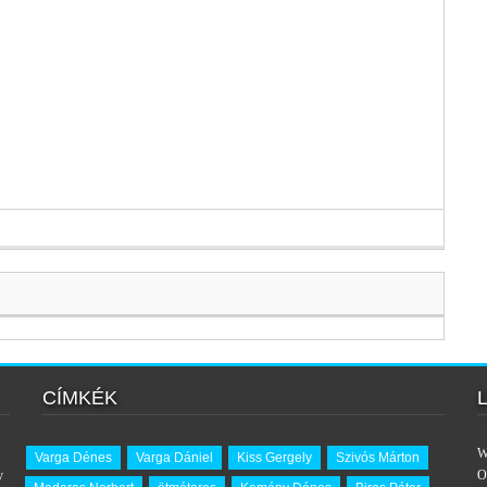
CÍMKÉK
W
Varga Dénes
Varga Dániel
Kiss Gergely
Szivós Márton
y
O